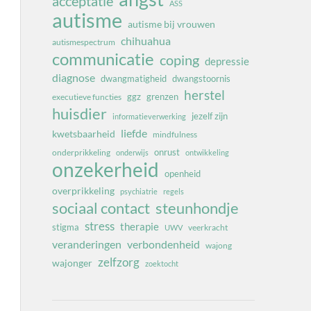
acceptatie
ASS
autisme
autisme bij vrouwen
chihuahua
autismespectrum
communicatie
coping
depressie
diagnose
dwangmatigheid
dwangstoornis
herstel
ggz
grenzen
executieve functies
huisdier
jezelf zijn
informatieverwerking
liefde
kwetsbaarheid
mindfulness
onrust
onderprikkeling
onderwijs
ontwikkeling
onzekerheid
openheid
overprikkeling
psychiatrie
regels
sociaal contact
steunhondje
stress
therapie
stigma
veerkracht
UWV
veranderingen
verbondenheid
wajong
zelfzorg
wajonger
zoektocht