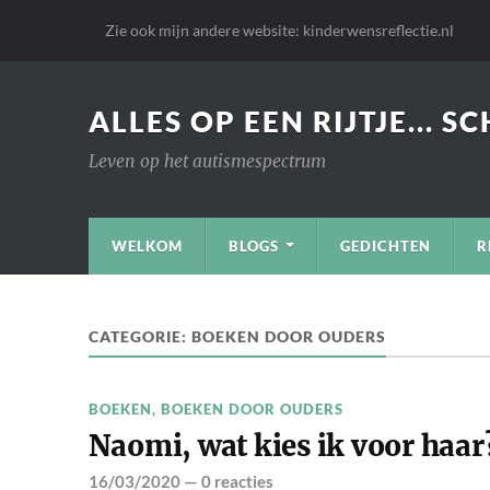
Zie ook mijn andere website: kinderwensreflectie.nl
ALLES OP EEN RIJTJE... S
Leven op het autismespectrum
WELKOM
BLOGS
GEDICHTEN
R
CATEGORIE:
BOEKEN DOOR OUDERS
BOEKEN
,
BOEKEN DOOR OUDERS
Naomi, wat kies ik voor haar
16/03/2020
—
0 reacties