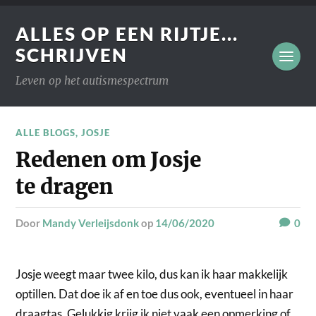
ALLES OP EEN RIJTJE...
SCHRIJVEN
Leven op het autismespectrum
ALLE BLOGS
,
JOSJE
Redenen om Josje
te dragen
door
Mandy Verleijsdonk
op
14/06/2020
0
Josje weegt maar twee kilo, dus kan ik haar makkelijk
optillen. Dat doe ik af en toe dus ook, eventueel in haar
draagtas. Gelukkig krijg ik niet vaak een opmerking of