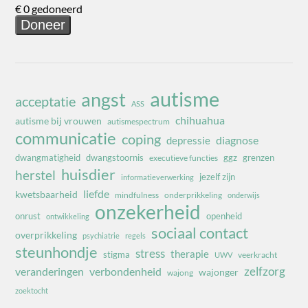
autisme
angst
acceptatie
ASS
chihuahua
autisme bij vrouwen
autismespectrum
communicatie
coping
diagnose
depressie
dwangmatigheid
dwangstoornis
ggz
grenzen
executieve functies
huisdier
herstel
jezelf zijn
informatieverwerking
liefde
kwetsbaarheid
mindfulness
onderprikkeling
onderwijs
onzekerheid
onrust
openheid
ontwikkeling
sociaal contact
overprikkeling
psychiatrie
regels
steunhondje
stress
therapie
stigma
veerkracht
UWV
zelfzorg
veranderingen
verbondenheid
wajonger
wajong
zoektocht