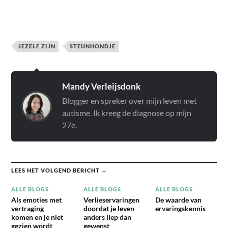
JEZELF ZIJN
STEUNHONDJE
Mandy Verleijsdonk
Blogger en spreker over mijn leven met
autisme. Ik kreeg de diagnose op mijn
27e.
LEES HET VOLGEND BERICHT →
ALLE BLOGS
ALLE BLOGS
ALLE BLOGS
Als emoties met
Verlieservaringen
De waarde van
vertraging
doordat je leven
ervaringskennis
komen en je niet
anders liep dan
gezien wordt
gewenst