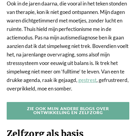
Ook in de jaren daarna, die vooral in het teken stonden
van therapie, kon ik niet goed ontspannen. Mijn dagen
waren dichtgetimmerd met moetjes, zonder lucht en
ruimte. Thuis hield mijn perfectionisme me in de
actiemodus. Pas na mijn autismediagnose ben ik gaan
aanzien dat ik dat simpelweg niet trek. Bovendien voelt
het, na jarenlange overvraging, soms alsof mijn
stresssysteem voor eeuwig uit balans is. Ik trek het
simpelweg niet meer om ‘fulltime’ te leven. Van een te
drukke agenda, raak ik gejaagd,
gestrest
, gefrustreerd,
overprikkeld, moe en somber.
ZIE OOK MIJN ANDERE BLOGS OVER
ONTWIKKELING EN ZELFZORG
Zelfzorg als basis