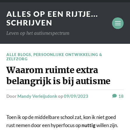
ALLES OP EEN RIJTJE...
SCHRIJVEN
Leven op het autismespectrum
ALLE BLOGS
,
PERSOONLIJKE ONTWIKKELING &
ZELFZORG
Waarom ruimte extra
belangrijk is bij autisme
door
Mandy Verleijsdonk
op
09/09/2023
18
Toen ik op de middelbare school zat, kon ik niet goed
rust nemen door een hyperfocus op
nuttig
willen zijn.