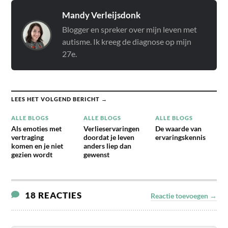
Mandy Verleijsdonk
Blogger en spreker over mijn leven met
autisme. Ik kreeg de diagnose op mijn
27e.
LEES HET VOLGEND BERICHT →
ALLE BLOGS
ALLE BLOGS
ALLE BLOGS
Als emoties met
Verlieservaringen
De waarde van
vertraging
doordat je leven
ervaringskennis
komen en je niet
anders liep dan
gezien wordt
gewenst
18 REACTIES
Reactie toevoegen →