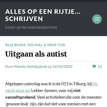
ALLES OP EEN RIJTJE...
SCHRIJVEN
Leven op het autismespectrum
ALLE BLOGS
,
SOCIAAL & VRIJE TIJD
Uitgaan als autist
door
Mandy Verleijsdonk
op
16/02/2022
10
Afgelopen zaterdag was ik in de 013 in Tilburg, bij
De
nacht staat op
. Lekker dansen, voor mij
niet
vanzelfsprekend
. Veel activiteiten die voor de meesten
‘gewoon leuk’ zijn, zijn dat niet voor mensen met een