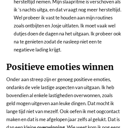
hersteltijd nemen. Mijn slaapritme is verschoven als
ik ’s nachts uitga, en dat vraagt nog meer hersteltijd.
Wel probeer ik vast te houden aan mijn routines
zoals ontbijten en Josje uitlaten. Ik moet vaak wel
dutjes doen de dagen na het uitgaan. Ik probeer ook
na te genieten zodat de nasleep niet een te
negatieve lading krijgt.
Positieve emoties winnen
Onder aan streep zijn er genoeg positieve emoties,
ondanks de vele lastige aspecten van uitgaan. Ik heb
bovendien al enkele lastigheden overwonnen, zoals
geld mogen uitgeven aan leuke dingen. Dat mocht ik
lange tijd niet van mezelf. Ook oefen ik met oogcontact
maken en dat is me afgelopen jaar zelfs al gelukt. Dat is
dan een kleine
overwinning
. Wie weet kom ik nog eens