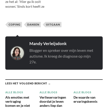
ze het al: 'Hier ga ik ooit
wonen.' Sinds kort heeft ze
eindelijk haar micro-
appartementje in Tokio,
maar dat ging niet zonder
COPING
DANSEN
UITGAAN
slag of stoot. In dit boek
vind je geen
levenswijsheden,
opgehangen aan een…
Mandy Verleijsdonk
Blogger en spreker over mijn leven met
autisme. Ik kreeg de diagnose op mijn
27e.
LEES HET VOLGEND BERICHT →
ALLE BLOGS
ALLE BLOGS
ALLE BLOGS
Als emoties met
Verlieservaringen
De waarde van
vertraging
doordat je leven
ervaringskennis
komen en je niet
anders liep dan