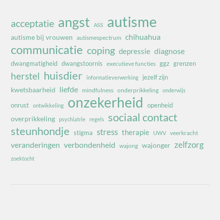
autisme
angst
acceptatie
ASS
chihuahua
autisme bij vrouwen
autismespectrum
communicatie
coping
diagnose
depressie
dwangmatigheid
dwangstoornis
ggz
grenzen
executieve functies
huisdier
herstel
jezelf zijn
informatieverwerking
liefde
kwetsbaarheid
mindfulness
onderprikkeling
onderwijs
onzekerheid
onrust
openheid
ontwikkeling
sociaal contact
overprikkeling
psychiatrie
regels
steunhondje
stress
therapie
stigma
veerkracht
UWV
zelfzorg
veranderingen
verbondenheid
wajonger
wajong
zoektocht