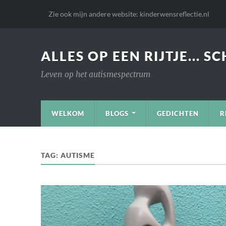
Zie ook mijn andere website: kinderwensreflectie.nl
ALLES OP EEN RIJTJE... S
Leven op het autismespectrum
WELKOM
BLOGS
GEDICHTEN
R
TAG:
AUTISME