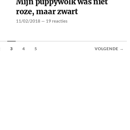
Mijn puppywolk was niet
roze, maar zwart
11/02/2018
—
19 reacties
2
3
4
5
VOLGENDE →