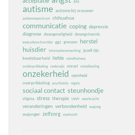
acceptatie
ASS
autisme
autisme bij vrouwen
chihuahua
autismespectrum
communicatie
coping
depressie
diagnose
dwangmatigheid
dwangstoornis
herstel
ggz
grenzen
executieve functies
huisdier
jezelf zijn
informatieverwerking
liefde
kwetsbaarheid
mindfulness
onrust
onderprikkeling
onderwijs
ontwikkeling
onzekerheid
openheid
overprikkeling
psychiatrie
regels
sociaal contact
steunhondje
stress
therapie
stigma
veerkracht
UWV
veranderingen
verbondenheid
wajong
zelfzorg
wajonger
zoektocht