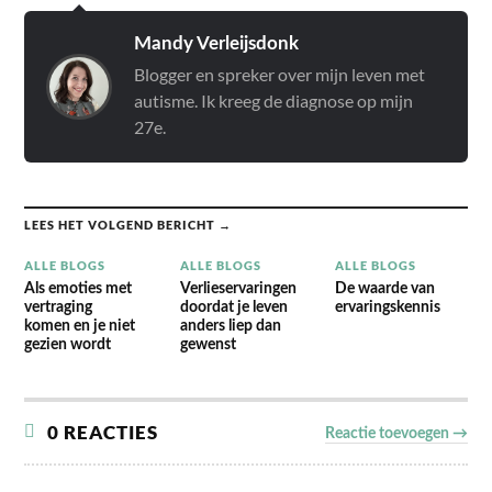
Mandy Verleijsdonk
Blogger en spreker over mijn leven met
autisme. Ik kreeg de diagnose op mijn
27e.
LEES HET VOLGEND BERICHT →
ALLE BLOGS
ALLE BLOGS
ALLE BLOGS
Als emoties met
Verlieservaringen
De waarde van
vertraging
doordat je leven
ervaringskennis
komen en je niet
anders liep dan
gezien wordt
gewenst
0 REACTIES
Reactie toevoegen →