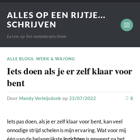
ALLES OP EEN RIJTJE...
SCHRIJVEN
Leven op het autismespectrum
ALLE BLOGS
,
WERK & WAJONG
Iets doen als je er zelf klaar voor
bent
door
Mandy Verleijsdonk
op
23/07/2022
8
Iets pas doen, als je er zelf klaar voor bent, kan veel
onnodige strijd schelen is mijn ervaring. Wat voor mij
één van de belangrijkste
is geweest na het
inzichten