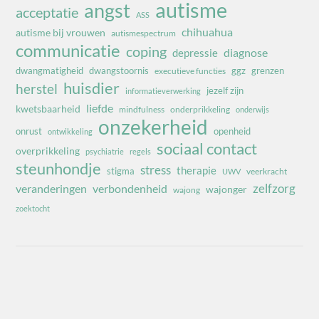
autisme
angst
acceptatie
ASS
chihuahua
autisme bij vrouwen
autismespectrum
communicatie
coping
diagnose
depressie
dwangmatigheid
dwangstoornis
ggz
grenzen
executieve functies
huisdier
herstel
jezelf zijn
informatieverwerking
liefde
kwetsbaarheid
mindfulness
onderprikkeling
onderwijs
onzekerheid
onrust
openheid
ontwikkeling
sociaal contact
overprikkeling
psychiatrie
regels
steunhondje
stress
therapie
stigma
veerkracht
UWV
zelfzorg
veranderingen
verbondenheid
wajonger
wajong
zoektocht