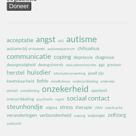
autisme
angst
acceptatie
ASS
chihuahua
autisme bij vrouwen
autismespectrum
communicatie
coping
diagnose
depressie
dwangmatigheid
dwangstoornis
ggz
grenzen
executieve functies
huisdier
herstel
jezelf zijn
informatieverwerking
liefde
kwetsbaarheid
mindfulness
onderprikkeling
onderwijs
onzekerheid
onrust
openheid
ontwikkeling
sociaal contact
overprikkeling
psychiatrie
regels
steunhondje
stress
therapie
stigma
veerkracht
UWV
zelfzorg
veranderingen
verbondenheid
wajonger
wajong
zoektocht