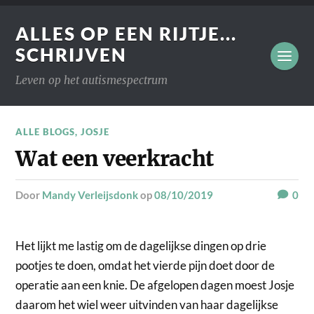
ALLES OP EEN RIJTJE...
SCHRIJVEN
Leven op het autismespectrum
ALLE BLOGS
,
JOSJE
Wat een veerkracht
door
Mandy Verleijsdonk
op
08/10/2019
0
Het lijkt me lastig om de dagelijkse dingen op drie
pootjes te doen, omdat het vierde pijn doet door de
operatie aan een knie. De afgelopen dagen moest Josje
daarom het wiel weer uitvinden van haar dagelijkse