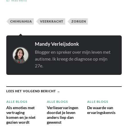
CHIHUAHUA
VEERKRACHT
ZORGEN
Mandy Verleijsdonk
Blogger en spreker over mijn leven met
autisme. Ik kreeg de diagnose op mijn
27e.
LEES HET VOLGEND BERICHT →
ALLE BLOGS
ALLE BLOGS
ALLE BLOGS
Als emoties met
Verlieservaringen
De waarde van
vertraging
doordat je leven
ervaringskennis
komen en je niet
anders liep dan
gezien wordt
gewenst