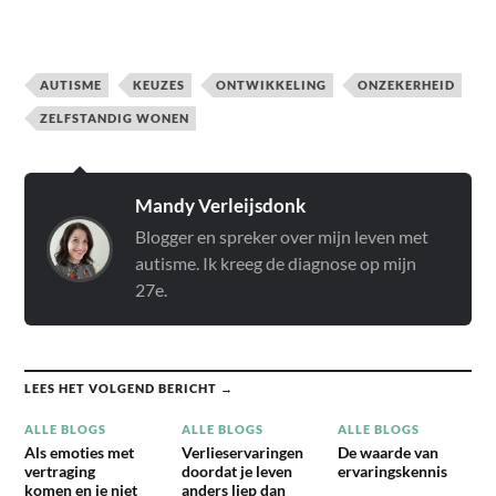
AUTISME
KEUZES
ONTWIKKELING
ONZEKERHEID
ZELFSTANDIG WONEN
Mandy Verleijsdonk
Blogger en spreker over mijn leven met
autisme. Ik kreeg de diagnose op mijn
27e.
LEES HET VOLGEND BERICHT →
ALLE BLOGS
ALLE BLOGS
ALLE BLOGS
Als emoties met
Verlieservaringen
De waarde van
vertraging
doordat je leven
ervaringskennis
komen en je niet
anders liep dan