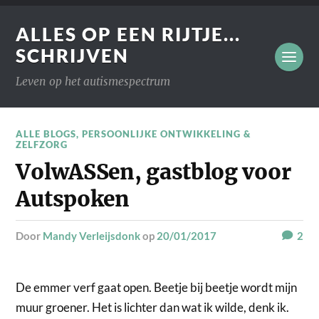
ALLES OP EEN RIJTJE...
SCHRIJVEN
Leven op het autismespectrum
ALLE BLOGS
,
PERSOONLIJKE ONTWIKKELING &
ZELFZORG
VolwASSen, gastblog voor
Autspoken
door
Mandy Verleijsdonk
op
20/01/2017
2
De emmer verf gaat open. Beetje bij beetje wordt mijn
muur groener. Het is lichter dan wat ik wilde, denk ik.