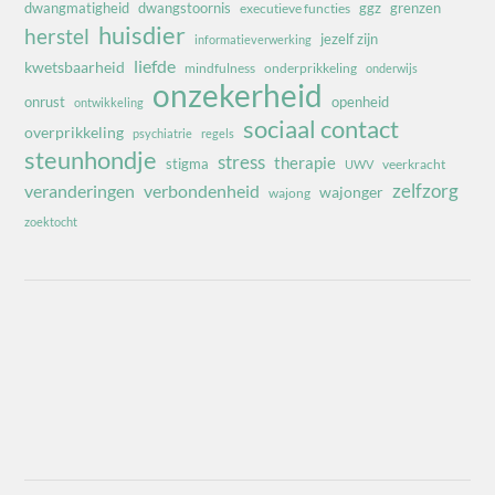
dwangmatigheid
dwangstoornis
ggz
grenzen
executieve functies
huisdier
herstel
jezelf zijn
informatieverwerking
liefde
kwetsbaarheid
mindfulness
onderprikkeling
onderwijs
onzekerheid
onrust
openheid
ontwikkeling
sociaal contact
overprikkeling
psychiatrie
regels
steunhondje
stress
therapie
stigma
veerkracht
UWV
zelfzorg
veranderingen
verbondenheid
wajonger
wajong
zoektocht