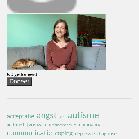
autisme
angst
acceptatie
ASS
chihuahua
autisme bij vrouwen
autismespectrum
communicatie
coping
diagnose
depressie