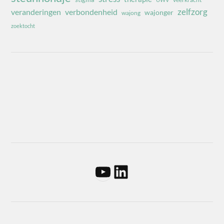
zelfzorg
veranderingen
verbondenheid
wajonger
wajong
zoektocht