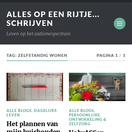
ALLES OP EEN RIJTJE...
SCHRIJVEN
Leven op het autismespectrum
TAG:
ZELFSTANDIG WONEN
PAGINA 1
/
1
ALLE BLOGS
,
DAGELIJKS
ALLE BLOGS
,
LEVEN
PERSOONLIJKE
ONTWIKKELING &
Het plannen van
ZELFZORG
mijn huishouden