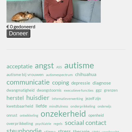
autisme
angst
acceptatie
ASS
chihuahua
autisme bij vrouwen
autismespectrum
communicatie
coping
diagnose
depressie
dwangmatigheid
dwangstoornis
ggz
grenzen
executieve functies
huisdier
herstel
jezelf zijn
informatieverwerking
liefde
kwetsbaarheid
mindfulness
onderprikkeling
onderwijs
onzekerheid
onrust
openheid
ontwikkeling
sociaal contact
overprikkeling
psychiatrie
regels
steunhondje
stress
therapie
stigma
veerkracht
UWV