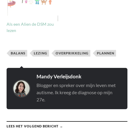
Als een Alien de DSM zou
lezen
BALANS
LEZING
OVERPRIKKELING
PLANNEN
Mandy Verleijsdonk
Blogger en spreker over mijn leven met
autisme. Ik kreeg de diagnose op mijn
27e.
LEES HET VOLGEND BERICHT →