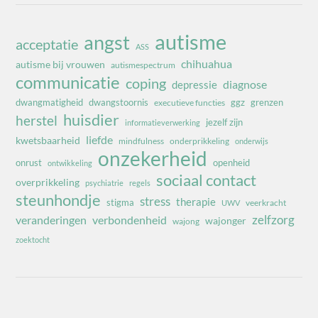
autisme
angst
acceptatie
ASS
chihuahua
autisme bij vrouwen
autismespectrum
communicatie
coping
diagnose
depressie
dwangmatigheid
dwangstoornis
ggz
grenzen
executieve functies
huisdier
herstel
jezelf zijn
informatieverwerking
liefde
kwetsbaarheid
mindfulness
onderprikkeling
onderwijs
onzekerheid
onrust
openheid
ontwikkeling
sociaal contact
overprikkeling
psychiatrie
regels
steunhondje
stress
therapie
stigma
veerkracht
UWV
zelfzorg
veranderingen
verbondenheid
wajonger
wajong
zoektocht