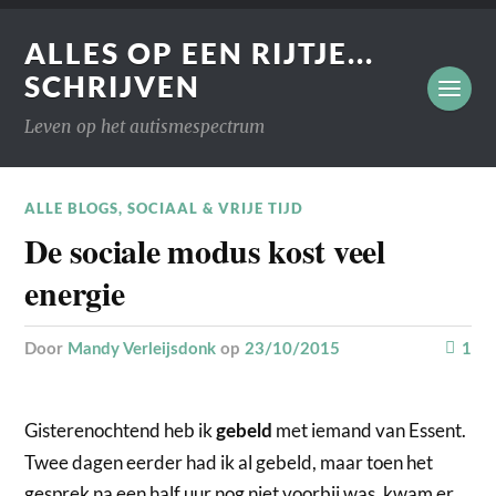
ALLES OP EEN RIJTJE...
SCHRIJVEN
Leven op het autismespectrum
ALLE BLOGS
,
SOCIAAL & VRIJE TIJD
De sociale modus kost veel
energie
door
Mandy Verleijsdonk
op
23/10/2015
1
Gisterenochtend heb ik
met iemand van Essent.
gebeld
Twee dagen eerder had ik al gebeld, maar toen het
gesprek na een half uur nog niet voorbij was, kwam er