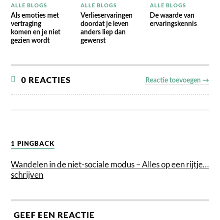
ALLE BLOGS
ALLE BLOGS
ALLE BLOGS
Als emoties met
Verlieservaringen
De waarde van
vertraging
doordat je leven
ervaringskennis
komen en je niet
anders liep dan
gezien wordt
gewenst
0 REACTIES
Reactie toevoegen →
1 PINGBACK
Wandelen in de niet-sociale modus – Alles op een rijtje…
schrijven
GEEF EEN REACTIE