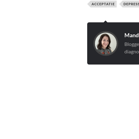
ACCEPTATIE
DEPRES
Mandy
Blogge
diagno