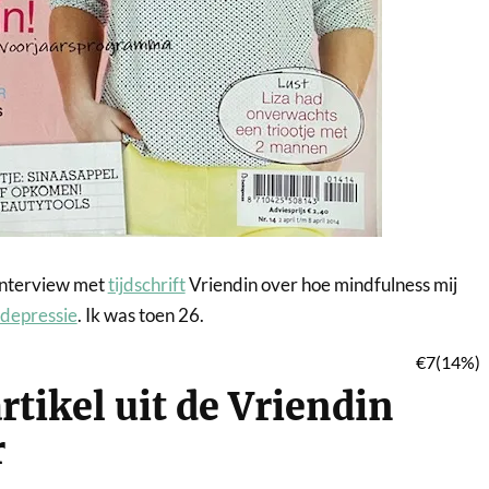
interview met
tijdschrift
Vriendin over hoe mindfulness mij
depressie
. Ik was toen 26.
rtikel uit de Vriendin
r