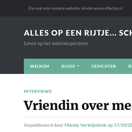
Zie ook mijn andere website: kinderwensreflectie.nl
ALLES OP EEN RIJTJE... S
Leven op het autismespectrum
WELKOM
BLOGS
GEDICHTEN
R
INTERVIEWS
Vriendin over me
Gepubliceerd
door
Mandy Verleijsdonk
op
17/10/2