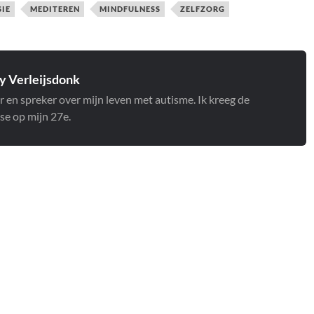
SIE
MEDITEREN
MINDFULNESS
ZELFZORG
 Verleijsdonk
r en spreker over mijn leven met autisme. Ik kreeg de
se op mijn 27e.