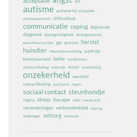
acceptatie
ASS
autisme
autisme bij vrouwen
chihuahua
autismespectrum
communicatie
coping
depressie
diagnose
dwangmatigheid
dwangstoornis
herstel
ggz
grenzen
executieve functies
huisdier
jezelf zijn
informatieverwerking
liefde
kwetsbaarheid
mindfulness
onrust
onderprikkeling
onderwijs
ontwikkeling
onzekerheid
openheid
overprikkeling
psychiatrie
regels
sociaal contact
steunhondje
stress
therapie
stigma
veerkracht
UWV
veranderingen
verbondenheid
wajong
zelfzorg
wajonger
zoektocht