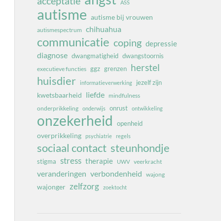
acceptatie
ASS
autisme
autisme bij vrouwen
chihuahua
autismespectrum
communicatie
coping
depressie
diagnose
dwangmatigheid
dwangstoornis
herstel
ggz
grenzen
executieve functies
huisdier
jezelf zijn
informatieverwerking
liefde
kwetsbaarheid
mindfulness
onrust
onderprikkeling
onderwijs
ontwikkeling
onzekerheid
openheid
overprikkeling
psychiatrie
regels
sociaal contact
steunhondje
stress
therapie
stigma
veerkracht
UWV
veranderingen
verbondenheid
wajong
zelfzorg
wajonger
zoektocht