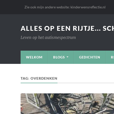
Zie ook mijn andere website: kinderwensreflectie.nl
ALLES OP EEN RIJTJE... S
Leven op het autismespectrum
WELKOM
BLOGS
GEDICHTEN
R
TAG:
OVERDENKEN