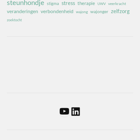
steunhondje
stress
therapie
stigma
veerkracht
UWV
zelfzorg
veranderingen
verbondenheid
wajonger
wajong
zoektocht