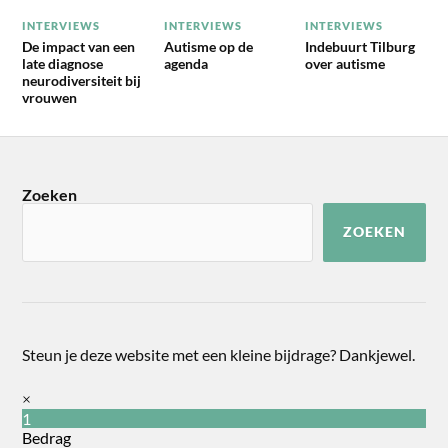
INTERVIEWS
INTERVIEWS
INTERVIEWS
De impact van een
Autisme op de
Indebuurt Tilburg
late diagnose
agenda
over autisme
neurodiversiteit bij
vrouwen
Zoeken
ZOEKEN
Steun je deze website met een kleine bijdrage? Dankjewel.