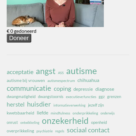
autisme
angst
acceptatie
ASS
chihuahua
autisme bij vrouwen
autismespectrum
communicatie
coping
diagnose
depressie
dwangmatigheid
dwangstoornis
ggz
grenzen
executieve functies
huisdier
herstel
jezelf zijn
informatieverwerking
liefde
kwetsbaarheid
mindfulness
onderprikkeling
onderwijs
onzekerheid
onrust
openheid
ontwikkeling
sociaal contact
overprikkeling
psychiatrie
regels