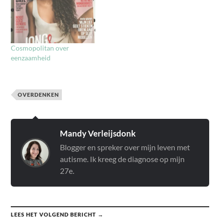
Cosmopolitan over
eenzaamheid
OVERDENKEN
Mandy Verleijsdonk
Blogger en spreker over mijn leven met
autisme. Ik kreeg de diagnose op mijn
27e.
LEES HET VOLGEND BERICHT →