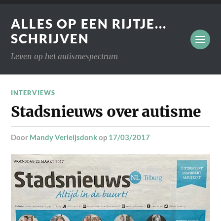
ALLES OP EEN RIJTJE...
SCHRIJVEN
Leven op het autismespectrum
INTERVIEWS
Stadsnieuws over autisme
door
Mandy Verleijsdonk
op
17/03/2017