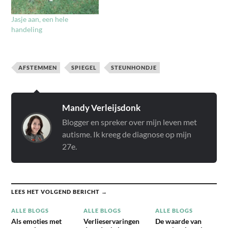
Jasje aan, een hele
handeling
AFSTEMMEN
SPIEGEL
STEUNHONDJE
Mandy Verleijsdonk
Blogger en spreker over mijn leven met
autisme. Ik kreeg de diagnose op mijn
27e.
LEES HET VOLGEND BERICHT →
ALLE BLOGS
ALLE BLOGS
ALLE BLOGS
Als emoties met
Verlieservaringen
De waarde van