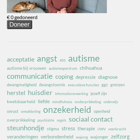
autisme
angst
acceptatie
ASS
chihuahua
autisme bij vrouwen
autismespectrum
communicatie
coping
diagnose
depressie
dwangmatigheid
dwangstoornis
ggz
grenzen
executieve functies
huisdier
herstel
jezelf zijn
informatieverwerking
liefde
kwetsbaarheid
mindfulness
onderprikkeling
onderwijs
onzekerheid
onrust
openheid
ontwikkeling
sociaal contact
overprikkeling
psychiatrie
regels
steunhondje
stress
therapie
stigma
veerkracht
UWV
zelfzorg
veranderingen
verbondenheid
wajonger
wajong