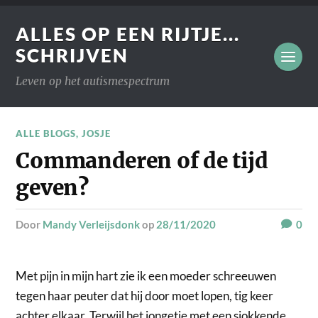
ALLES OP EEN RIJTJE...
SCHRIJVEN
Leven op het autismespectrum
ALLE BLOGS
,
JOSJE
Commanderen of de tijd
geven?
door
Mandy Verleijsdonk
op
28/11/2020
0
Met pijn in mijn hart zie ik een moeder schreeuwen
tegen haar peuter dat hij door moet lopen, tig keer
achter elkaar. Terwijl het jongetje met een sjokkende