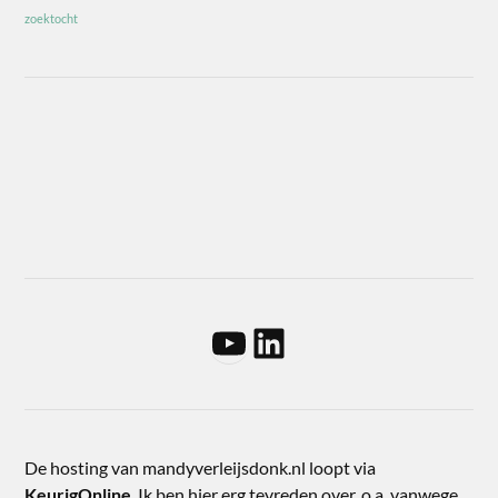
zoektocht
De hosting van mandyverleijsdonk.nl loopt via
KeurigOnline
. Ik ben hier erg tevreden over, o.a. vanwege