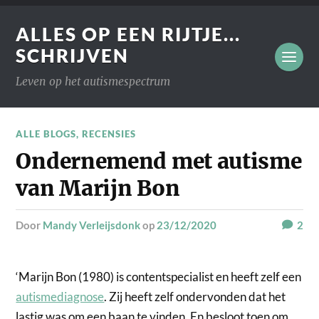
ALLES OP EEN RIJTJE...
SCHRIJVEN
Leven op het autismespectrum
ALLE BLOGS
,
RECENSIES
Ondernemend met autisme
van Marijn Bon
door
Mandy Verleijsdonk
op
23/12/2020
2
‘Marijn Bon (1980) is contentspecialist en heeft zelf een
autismediagnose
. Zij heeft zelf ondervonden dat het
lastig was om een baan te vinden. En besloot toen om