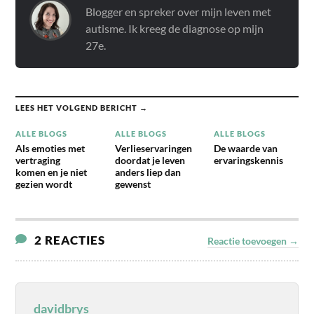
Blogger en spreker over mijn leven met
autisme. Ik kreeg de diagnose op mijn
27e.
LEES HET VOLGEND BERICHT →
ALLE BLOGS
ALLE BLOGS
ALLE BLOGS
Als emoties met
Verlieservaringen
De waarde van
vertraging
doordat je leven
ervaringskennis
komen en je niet
anders liep dan
gezien wordt
gewenst
2 REACTIES
Reactie toevoegen →
davidbrys