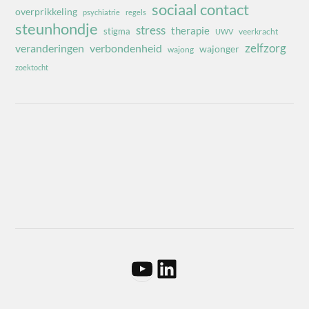
sociaal contact
overprikkeling
psychiatrie
regels
steunhondje
stress
therapie
stigma
veerkracht
UWV
zelfzorg
veranderingen
verbondenheid
wajonger
wajong
zoektocht