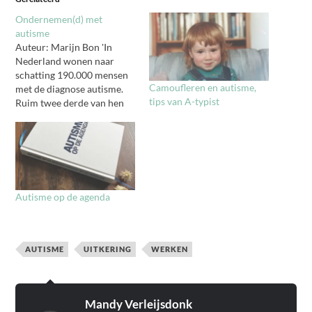
Ondernemen(d) met
autisme
Auteur: Marijn Bon 'In
Nederland wonen naar
schatting 190.000 mensen
Camoufleren en autisme,
met de diagnose autisme.
tips van A-typist
Ruim twee derde van hen
neemt niet deel aan het
arbeidsproces. Zij hebben
vaak het stempel
‘arbeidsgehandicapt’ en
werk is meestal niet hun
belangrijkste bron van
Autisme op de agenda
inkomsten. Dit blijkt uit
cijfers van de Nederlandse
Vereniging voor Autisme.…
AUTISME
UITKERING
WERKEN
Mandy Verleijsdonk