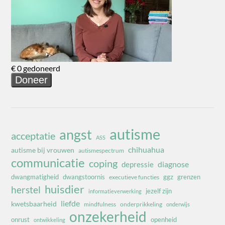
autisme
angst
acceptatie
ASS
chihuahua
autisme bij vrouwen
autismespectrum
communicatie
coping
diagnose
depressie
dwangmatigheid
dwangstoornis
ggz
grenzen
executieve functies
huisdier
herstel
jezelf zijn
informatieverwerking
liefde
kwetsbaarheid
mindfulness
onderprikkeling
onderwijs
onzekerheid
onrust
openheid
ontwikkeling