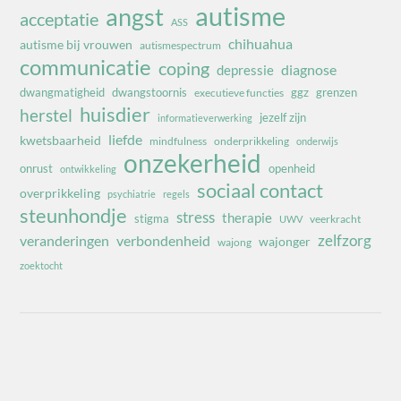
autisme
angst
acceptatie
ASS
chihuahua
autisme bij vrouwen
autismespectrum
communicatie
coping
diagnose
depressie
dwangmatigheid
dwangstoornis
ggz
grenzen
executieve functies
huisdier
herstel
jezelf zijn
informatieverwerking
liefde
kwetsbaarheid
mindfulness
onderprikkeling
onderwijs
onzekerheid
onrust
openheid
ontwikkeling
sociaal contact
overprikkeling
psychiatrie
regels
steunhondje
stress
therapie
stigma
veerkracht
UWV
zelfzorg
veranderingen
verbondenheid
wajonger
wajong
zoektocht