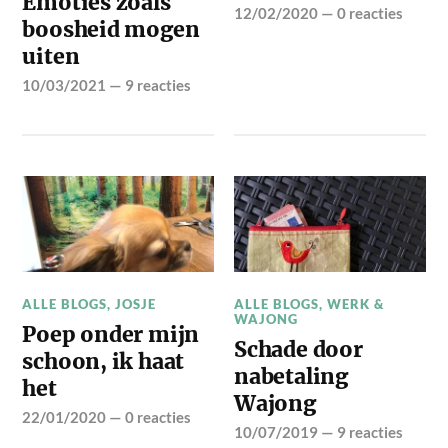
Emoties zoals
12/02/2020
—
0 reacties
boosheid mogen
uiten
10/03/2021
—
9 reacties
ALLE BLOGS
,
JOSJE
ALLE BLOGS
,
WERK &
WAJONG
Poep onder mijn
Schade door
schoon, ik haat
nabetaling
het
Wajong
22/01/2020
—
0 reacties
10/07/2019
—
9 reacties