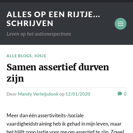
ALLES OP EEN RIJTJE...
SCHRIJVEN
Leven op het autismespectrum
ALLE BLOGS
,
JOSJE
Samen assertief durven
zijn
door
Mandy Verleijsdonk
op
12/01/2020
0
Meer dan één assertiviteits-/sociale
vaardigheidstraining heb ik gehad in mijn leven, maar
het blijft zooo lastig voor me om assertief te zijn. Zowel