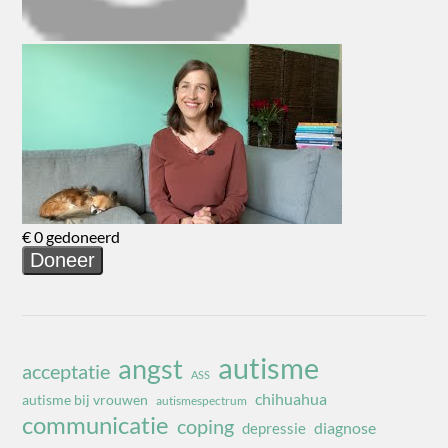
autisme
angst
acceptatie
ASS
chihuahua
autisme bij vrouwen
autismespectrum
communicatie
coping
diagnose
depressie