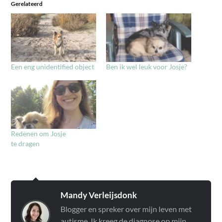
Gerelateerd
Een eng unidentified object
Ben ik wel leuk voor Josje?
Redenen om Josje
te dragen
Mandy Verleijsdonk
Blogger en spreker over mijn leven met
autisme. Ik kreeg de diagnose op mijn