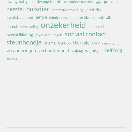
dwangmatigheid
dwangstoornis
ggz
grenzen
executieve functies
huisdier
herstel
jezelf zijn
informatieverwerking
liefde
kwetsbaarheid
mindfulness
onderprikkeling
onderwijs
onzekerheid
onrust
openheid
ontwikkeling
sociaal contact
overprikkeling
psychiatrie
regels
steunhondje
stress
therapie
stigma
veerkracht
UWV
zelfzorg
veranderingen
verbondenheid
wajonger
wajong
zoektocht