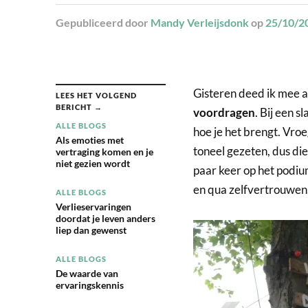
Gepubliceerd
door
Mandy Verleijsdonk
op
25/10/2
Gisteren deed ik mee 
LEES HET VOLGEND
BERICHT →
voordragen
. Bij een 
ALLE BLOGS
hoe je het brengt. Vro
Als emoties met
toneel gezeten, dus di
vertraging komen en je
niet gezien wordt
paar keer op het podiu
en qua zelfvertrouwen
ALLE BLOGS
Verlieservaringen
doordat je leven anders
liep dan gewenst
ALLE BLOGS
De waarde van
ervaringskennis