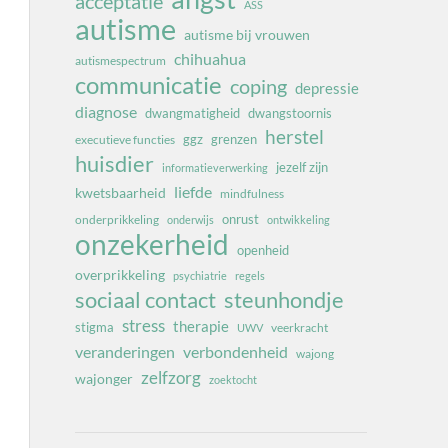
acceptatie
ASS
autisme
autisme bij vrouwen
chihuahua
autismespectrum
communicatie
coping
depressie
diagnose
dwangmatigheid
dwangstoornis
herstel
ggz
grenzen
executieve functies
huisdier
jezelf zijn
informatieverwerking
liefde
kwetsbaarheid
mindfulness
onrust
onderprikkeling
onderwijs
ontwikkeling
onzekerheid
openheid
overprikkeling
psychiatrie
regels
sociaal contact
steunhondje
stress
therapie
stigma
veerkracht
UWV
veranderingen
verbondenheid
wajong
zelfzorg
wajonger
zoektocht