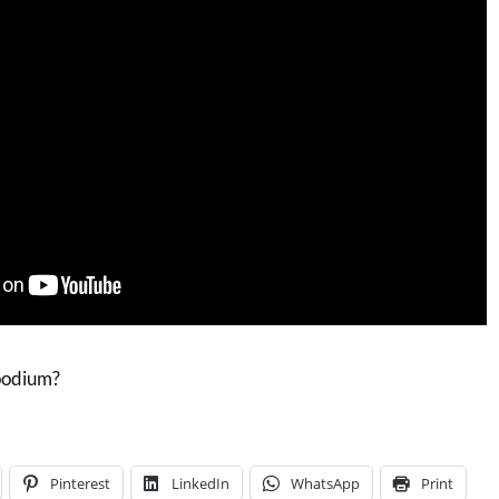
 podium?
Pinterest
LinkedIn
WhatsApp
Print