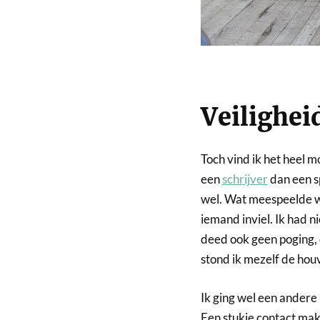
Veilighei
Toch vind ik het heel m
een
schrijver
dan een s
wel. Wat meespeelde w
iemand inviel. Ik had n
deed ook geen poging, 
stond ik mezelf de houv
Ik ging wel een andere
Een stukje contact mak