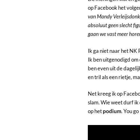
op Facebook het volgen
van Mandy Verleijsdonk d
absoluut geen slecht fig
gaan we vast meer horen
Ik ga niet naar het NK
Ik ben uitgenodigd om
ben even uit de dagelij
en tril als een rietje,
Net kreeg ik op Faceb
slam. Wie weet durf ik
op het
podium
. You go