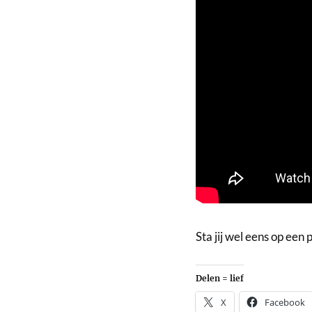
Sta jij wel eens op een
Delen = lief
X
Facebook