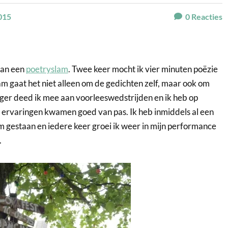
015
0
Reacties
aan een
poetryslam
. Twee keer mocht ik vier minuten poëzie
slam gaat het niet alleen om de gedichten zelf, maar ook om
eger deed ik mee aan voorleeswedstrijden en ik heb op
e ervaringen kwamen goed van pas. Ik heb inmiddels al een
m gestaan en iedere keer groei ik weer in mijn performance
.