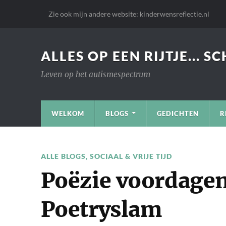
Zie ook mijn andere website: kinderwensreflectie.nl
ALLES OP EEN RIJTJE... S
Leven op het autismespectrum
WELKOM
BLOGS
GEDICHTEN
R
ALLE BLOGS
,
SOCIAAL & VRIJE TIJD
Poëzie voordage
Poetryslam