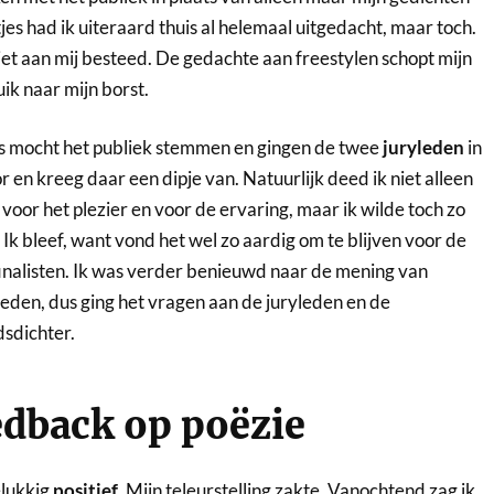
es had ik uiteraard thuis al helemaal uitgedacht, maar toch.
iet aan mij besteed. De gedachte aan freestylen schopt mijn
ik naar mijn borst.
 mocht het publiek stemmen en gingen de twee
juryleden
in
r en kreeg daar een dipje van. Natuurlijk deed ik niet alleen
oor het plezier en voor de ervaring, maar ik wilde toch zo
. Ik bleef, want vond het wel zo aardig om te blijven voor de
finalisten. Ik was verder benieuwd naar de mening van
eden, dus ging het vragen aan de juryleden en de
dsdichter.
dback op poëzie
lukkig
positief
. Mijn teleurstelling zakte. Vanochtend zag ik