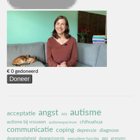
autisme
angst
acceptatie
ASS
chihuahua
autisme bij vrouwen
autismespectrum
communicatie
coping
diagnose
depressie
dwangmatigheid
dwangstoornis
ggz
grenzen
executieve functies