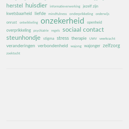
huisdier
herstel
jezelf zijn
informatieverwerking
liefde
kwetsbaarheid
mindfulness
onderprikkeling
onderwijs
onzekerheid
onrust
openheid
ontwikkeling
sociaal contact
overprikkeling
psychiatrie
regels
steunhondje
stress
therapie
stigma
veerkracht
UWV
zelfzorg
veranderingen
verbondenheid
wajonger
wajong
zoektocht