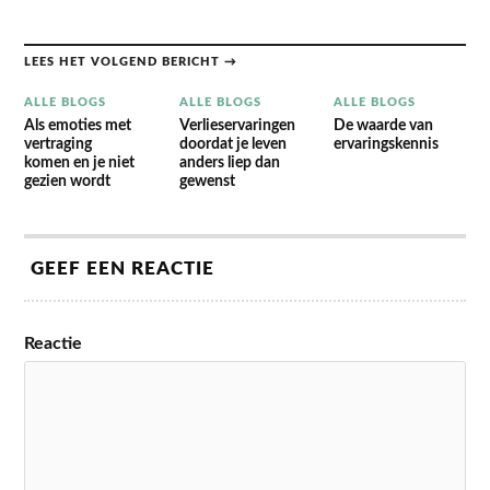
LEES HET VOLGEND BERICHT →
ALLE BLOGS
ALLE BLOGS
ALLE BLOGS
Als emoties met
Verlieservaringen
De waarde van
vertraging
doordat je leven
ervaringskennis
komen en je niet
anders liep dan
gezien wordt
gewenst
GEEF EEN REACTIE
Reactie