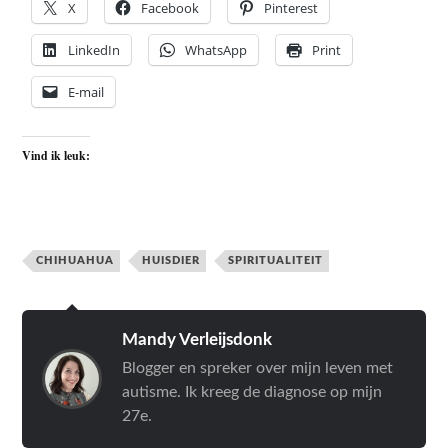
X
Facebook
Pinterest
LinkedIn
WhatsApp
Print
E-mail
Vind ik leuk:
CHIHUAHUA
HUISDIER
SPIRITUALITEIT
Mandy Verleijsdonk
Blogger en spreker over mijn leven met
autisme. Ik kreeg de diagnose op mijn
27e.