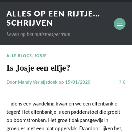
ALLES OP EEN RIJTJE...
SCHRIJVEN
Leven op het autismespectrum
ALLE BLOGS
,
JOSJE
Is Josje een elfje?
door
Mandy Verleijsdonk
op
15/01/2020
0
Tijdens een wandeling kwamen we een elfenbankje
tegen! Het elfenbankje is een paddenstoel die groeit
op boomstronken. Het groeit dakpansgewijs in
groepjes met een plat oppervlak. Daardoor lijken het,