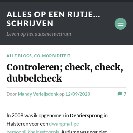
ALLES OP EEN RIJTJE...
SCHRIJVEN
Leven op het autismespectrum
ALLE BLOGS
,
CO-MORBIDITEIT
Controleren; check, check,
dubbelcheck
door
Mandy Verleijsdonk
op
12/09/2020
7
In 2008 was ik opgenomen in
De Viersprong
in
Halsteren voor een
dwangmatige
persoonlijkheidsstoornis
. Autisme was nog niet