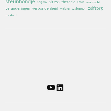
steunhondje
stress
therapie
stigma
veerkracht
UWV
zelfzorg
veranderingen
verbondenheid
wajonger
wajong
zoektocht