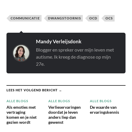
COMMUNICATIE
DWANGSTOORNIS
OCD
OCS
Mandy Verleijsdonk
Blogger en spreker over mijn leven met
autisme. Ik kreeg de diagnose op mijn
27e.
LEES HET VOLGEND BERICHT →
ALLE BLOGS
ALLE BLOGS
ALLE BLOGS
Als emoties met
Verlieservaringen
De waarde van
vertraging
doordat je leven
ervaringskennis
komen en je niet
anders liep dan
gezien wordt
gewenst