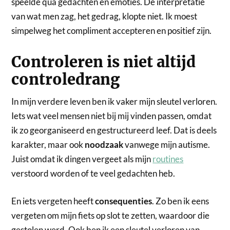
speelde qua gedachten en emoties. De interpretatie
van wat men zag, het gedrag, klopte niet. Ik moest
simpelweg het compliment accepteren en positief zijn.
Controleren is niet altijd
controledrang
In mijn verdere leven ben ik vaker mijn sleutel verloren.
Iets wat veel mensen niet bij mij vinden passen, omdat
ik zo georganiseerd en gestructureerd leef. Dat is deels
karakter, maar ook
noodzaak
vanwege mijn autisme.
Juist omdat ik dingen vergeet als mijn
routines
verstoord worden of te veel gedachten heb.
En iets vergeten heeft
consequenties
. Zo ben ik eens
vergeten om mijn fiets op slot te zetten, waardoor die
gestolen werd. Ook ben ik een sleutel verloren van