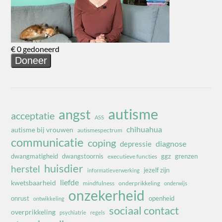
autisme
angst
acceptatie
ASS
chihuahua
autisme bij vrouwen
autismespectrum
communicatie
coping
diagnose
depressie
dwangmatigheid
dwangstoornis
ggz
grenzen
executieve functies
huisdier
herstel
jezelf zijn
informatieverwerking
liefde
kwetsbaarheid
mindfulness
onderprikkeling
onderwijs
onzekerheid
onrust
openheid
ontwikkeling
sociaal contact
overprikkeling
psychiatrie
regels