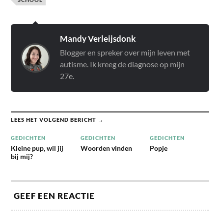
Mandy Verleijsdonk
Blogger en spreker over mijn leven met
autisme. Ik kreeg de diagnose op mijn
27e.
LEES HET VOLGEND BERICHT →
GEDICHTEN
GEDICHTEN
GEDICHTEN
Kleine pup, wil jij
Woorden vinden
Popje
bij mij?
GEEF EEN REACTIE