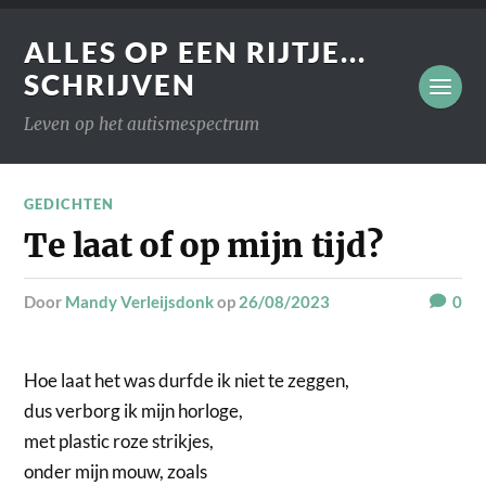
ALLES OP EEN RIJTJE...
SCHRIJVEN
Leven op het autismespectrum
GEDICHTEN
Te laat of op mijn tijd?
door
Mandy Verleijsdonk
op
26/08/2023
0
Hoe laat het was durfde ik niet te zeggen,
dus verborg ik mijn horloge,
met plastic roze strikjes,
onder mijn mouw, zoals