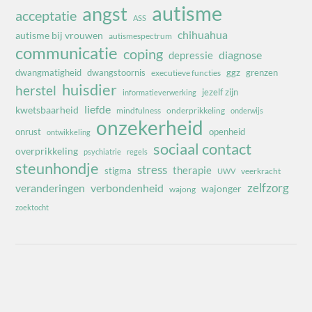
autisme
angst
acceptatie
ASS
chihuahua
autisme bij vrouwen
autismespectrum
communicatie
coping
diagnose
depressie
dwangmatigheid
dwangstoornis
ggz
grenzen
executieve functies
huisdier
herstel
jezelf zijn
informatieverwerking
liefde
kwetsbaarheid
mindfulness
onderprikkeling
onderwijs
onzekerheid
onrust
openheid
ontwikkeling
sociaal contact
overprikkeling
psychiatrie
regels
steunhondje
stress
therapie
stigma
veerkracht
UWV
zelfzorg
veranderingen
verbondenheid
wajonger
wajong
zoektocht