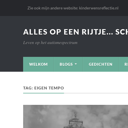
Zie ook mijn andere website: kinderwensreflectie.nl
ALLES OP EEN RIJTJE... S
Leven op het autismespectrum
WELKOM
BLOGS
GEDICHTEN
R
TAG:
EIGEN TEMPO