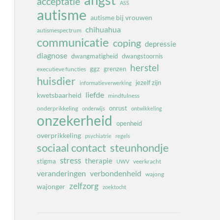
angst
acceptatie
ASS
autisme
autisme bij vrouwen
chihuahua
autismespectrum
communicatie
coping
depressie
diagnose
dwangmatigheid
dwangstoornis
herstel
ggz
grenzen
executieve functies
huisdier
jezelf zijn
informatieverwerking
liefde
kwetsbaarheid
mindfulness
onrust
onderprikkeling
onderwijs
ontwikkeling
onzekerheid
openheid
overprikkeling
psychiatrie
regels
sociaal contact
steunhondje
stress
therapie
stigma
veerkracht
UWV
veranderingen
verbondenheid
wajong
zelfzorg
wajonger
zoektocht