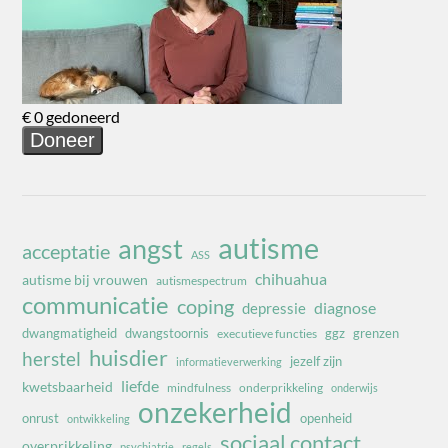
autisme
angst
acceptatie
ASS
chihuahua
autisme bij vrouwen
autismespectrum
communicatie
coping
diagnose
depressie
dwangmatigheid
dwangstoornis
ggz
grenzen
executieve functies
huisdier
herstel
jezelf zijn
informatieverwerking
liefde
kwetsbaarheid
mindfulness
onderprikkeling
onderwijs
onzekerheid
onrust
openheid
ontwikkeling
sociaal contact
overprikkeling
psychiatrie
regels