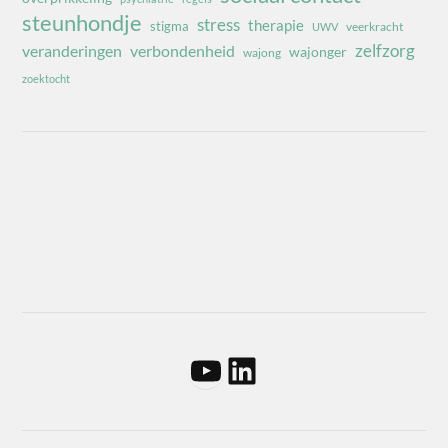
steunhondje
stress
therapie
stigma
veerkracht
UWV
zelfzorg
veranderingen
verbondenheid
wajonger
wajong
zoektocht