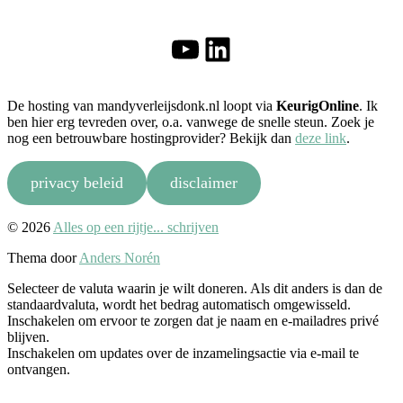
YouTube
LinkedIn
De hosting van mandyverleijsdonk.nl loopt via
KeurigOnline
. Ik
ben hier erg tevreden over, o.a. vanwege de snelle steun. Zoek je
nog een betrouwbare hostingprovider? Bekijk dan
deze link
.
privacy beleid
disclaimer
Naar
© 2026
Alles op een rijtje... schrijven
boven
Thema door
Anders Norén
Selecteer de valuta waarin je wilt doneren. Als dit anders is dan de
standaardvaluta, wordt het bedrag automatisch omgewisseld.
Inschakelen om ervoor te zorgen dat je naam en e-mailadres privé
blijven.
Inschakelen om updates over de inzamelingsactie via e-mail te
ontvangen.