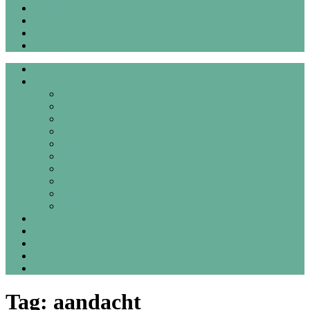
Recensies
Interviews
Over mij
Contact
Welkom
Blogs
Alle blogs
Autismespectrum
Co-morbide problemen
Therapie & begeleiding
Persoonlijke ontwikkeling & zelfzorg
Dagelijks leven
Studie, werk & Wajong
Sociaal & vrije tijd
Steunhondje Josje
Reacties op blogs
Gedichten
Recensies
Interviews
Over mij
Contact
Tag:
aandacht