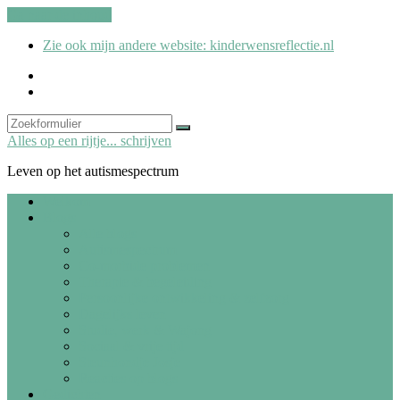
Ga naar de inhoud
Zie ook mijn andere website: kinderwensreflectie.nl
kinderwensreflectie.nl
Search
Zoeken
Alles op een rijtje... schrijven
Leven op het autismespectrum
Welkom
Blogs
Alle blogs
Autismespectrum
Co-morbide problemen
Therapie & begeleiding
Persoonlijke ontwikkeling & zelfzorg
Dagelijks leven
Studie, werk & Wajong
Sociaal & vrije tijd
Steunhondje Josje
Reacties op blogs
Gedichten