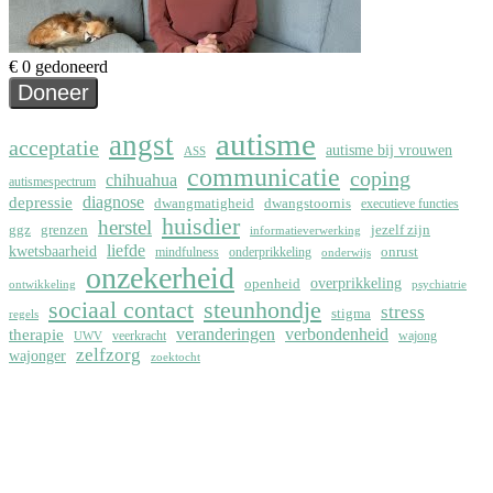
autisme
angst
acceptatie
autisme bij vrouwen
ASS
communicatie
coping
chihuahua
autismespectrum
depressie
diagnose
dwangmatigheid
dwangstoornis
executieve functies
huisdier
herstel
ggz
grenzen
jezelf zijn
informatieverwerking
liefde
kwetsbaarheid
onrust
mindfulness
onderprikkeling
onderwijs
onzekerheid
overprikkeling
openheid
ontwikkeling
psychiatrie
sociaal contact
steunhondje
stress
stigma
regels
therapie
veranderingen
verbondenheid
veerkracht
wajong
UWV
zelfzorg
wajonger
zoektocht