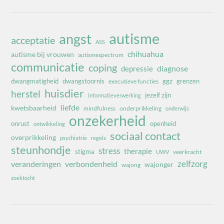
autisme
angst
acceptatie
ASS
chihuahua
autisme bij vrouwen
autismespectrum
communicatie
coping
diagnose
depressie
dwangmatigheid
dwangstoornis
ggz
grenzen
executieve functies
huisdier
herstel
jezelf zijn
informatieverwerking
liefde
kwetsbaarheid
mindfulness
onderprikkeling
onderwijs
onzekerheid
onrust
openheid
ontwikkeling
sociaal contact
overprikkeling
psychiatrie
regels
steunhondje
stress
therapie
stigma
veerkracht
UWV
zelfzorg
veranderingen
verbondenheid
wajonger
wajong
zoektocht