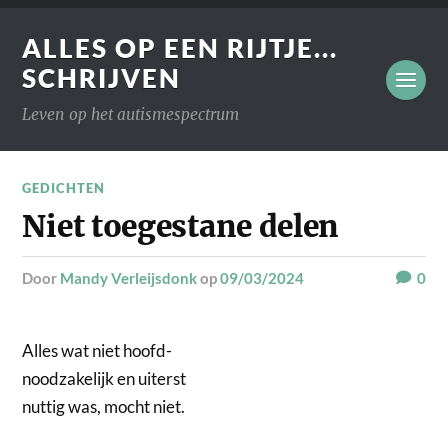
ALLES OP EEN RIJTJE...
SCHRIJVEN
Leven op het autismespectrum
GEDICHTEN
Niet toegestane delen
door
Mandy Verleijsdonk
op
09/03/2024
0
Alles wat niet hoofd-
noodzakelijk en uiterst
nuttig was, mocht niet.