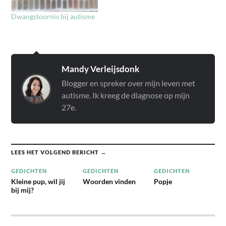
om goed voor het eigen
Dwangstoornis bij autisme
brein te zorgen. Dit boek
toont hoe je dit…
Mandy Verleijsdonk
Blogger en spreker over mijn leven met
autisme. Ik kreeg de diagnose op mijn
27e.
LEES HET VOLGEND BERICHT →
GEDICHTEN
GEDICHTEN
GEDICHTEN
Kleine pup, wil jij
Woorden vinden
Popje
bij mij?