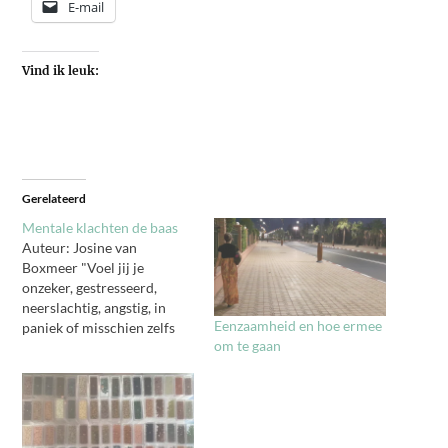
E-mail
Vind ik leuk:
Gerelateerd
Mentale klachten de baas
Auteur: Josine van
Boxmeer "Voel jij je
onzeker, gestresseerd,
neerslachtig, angstig, in
Eenzaamheid en hoe ermee
paniek of misschien zelfs
om te gaan
wel depressief? In een
wereld waarin we
gemakkelijk overprikkeld
en overvraagd raken,
hebben we behoefte aan
concrete en praktische tips