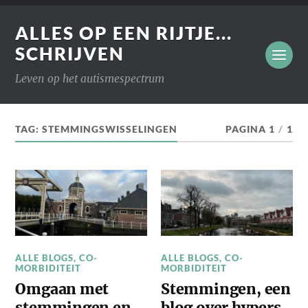
ALLES OP EEN RIJTJE...
SCHRIJVEN
Leven op het autismespectrum
TAG:
STEMMINGSWISSELINGEN
PAGINA 1
/
1
ALLE BLOGS
,
CO-
ALLE BLOGS
,
CO-
MORBIDITEIT
MORBIDITEIT
Omgaan met
Stemmingen, een
stemmingen en
blog over hypers