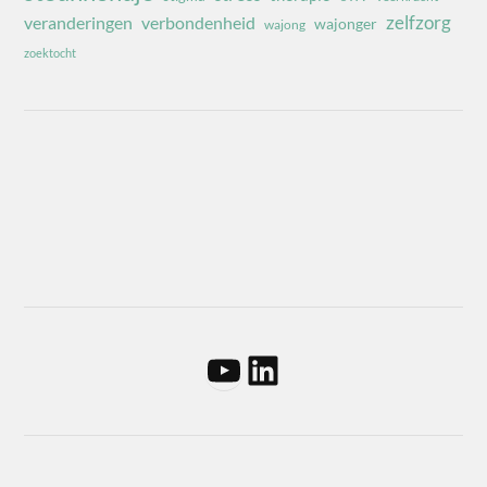
zelfzorg
veranderingen
verbondenheid
wajonger
wajong
zoektocht