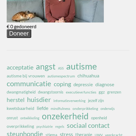
autisme
angst
acceptatie
ASS
chihuahua
autisme bij vrouwen
autismespectrum
communicatie
coping
diagnose
depressie
dwangmatigheid
dwangstoornis
ggz
grenzen
executieve functies
huisdier
herstel
jezelf zijn
informatieverwerking
liefde
kwetsbaarheid
mindfulness
onderprikkeling
onderwijs
onzekerheid
onrust
openheid
ontwikkeling
sociaal contact
overprikkeling
psychiatrie
regels
steunhondje
stress
therapie
stigma
veerkracht
UWV