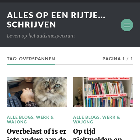
ALLES OP EEN RIJTJE...
SCHRIJVEN
Leven op het autismespectrum
TAG:
OVERSPANNEN
PAGINA 1
/
1
ALLE BLOGS
,
WERK &
ALLE BLOGS
,
WERK &
WAJONG
WAJONG
Overbelast of is er
Op tijd
iets anders aan de
ziekmelden en