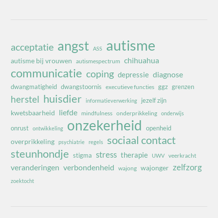
autisme
angst
acceptatie
ASS
chihuahua
autisme bij vrouwen
autismespectrum
communicatie
coping
diagnose
depressie
dwangmatigheid
dwangstoornis
ggz
grenzen
executieve functies
huisdier
herstel
jezelf zijn
informatieverwerking
liefde
kwetsbaarheid
mindfulness
onderprikkeling
onderwijs
onzekerheid
onrust
openheid
ontwikkeling
sociaal contact
overprikkeling
psychiatrie
regels
steunhondje
stress
therapie
stigma
veerkracht
UWV
zelfzorg
veranderingen
verbondenheid
wajonger
wajong
zoektocht