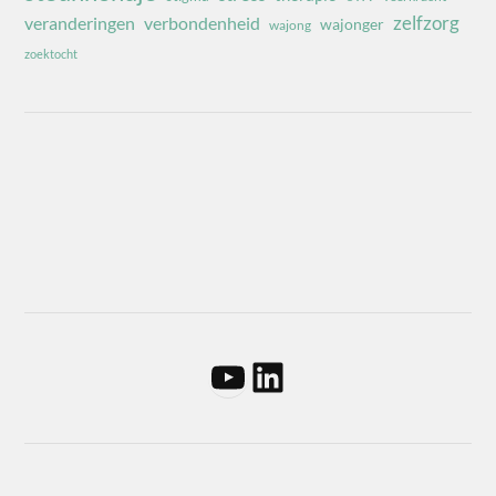
zelfzorg
veranderingen
verbondenheid
wajonger
wajong
zoektocht