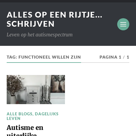
ALLES OP EEN RIJTJE...
SCHRIJVEN
Leven op het autismespectrum
TAG:
FUNCTIONEEL WILLEN ZIJN
PAGINA 1
/
1
ALLE BLOGS
,
DAGELIJKS
LEVEN
Autisme en
uiterlijke