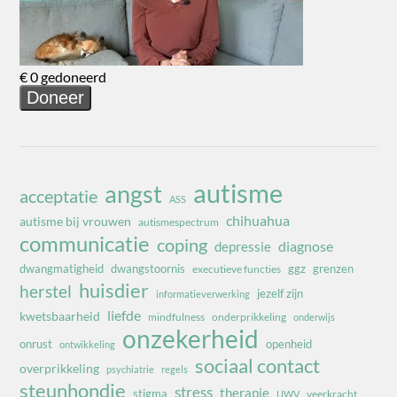
autisme
angst
acceptatie
ASS
chihuahua
autisme bij vrouwen
autismespectrum
communicatie
coping
diagnose
depressie
dwangmatigheid
dwangstoornis
ggz
grenzen
executieve functies
huisdier
herstel
jezelf zijn
informatieverwerking
liefde
kwetsbaarheid
mindfulness
onderprikkeling
onderwijs
onzekerheid
onrust
openheid
ontwikkeling
sociaal contact
overprikkeling
psychiatrie
regels
steunhondje
stress
therapie
stigma
veerkracht
UWV