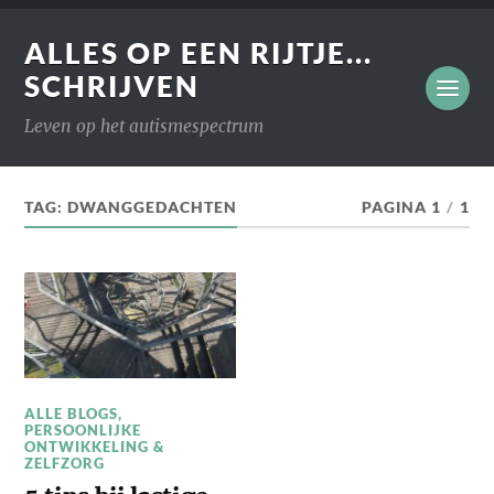
ALLES OP EEN RIJTJE...
SCHRIJVEN
Leven op het autismespectrum
TAG:
DWANGGEDACHTEN
PAGINA 1
/
1
ALLE BLOGS
,
PERSOONLIJKE
ONTWIKKELING &
ZELFZORG