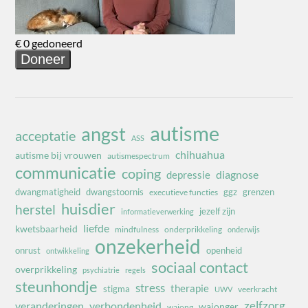
autisme
angst
acceptatie
ASS
chihuahua
autisme bij vrouwen
autismespectrum
communicatie
coping
diagnose
depressie
dwangmatigheid
dwangstoornis
ggz
grenzen
executieve functies
huisdier
herstel
jezelf zijn
informatieverwerking
liefde
kwetsbaarheid
mindfulness
onderprikkeling
onderwijs
onzekerheid
onrust
openheid
ontwikkeling
sociaal contact
overprikkeling
psychiatrie
regels
steunhondje
stress
therapie
stigma
veerkracht
UWV
zelfzorg
veranderingen
verbondenheid
wajonger
wajong