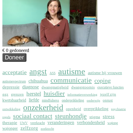
autisme
angst
acceptatie
autisme bij vrouwen
ASS
communicatie
coping
chihuahua
autismespectrum
depressie
diagnose
dwangmatigheid
dwangstoornis
executieve functies
huisdier
herstel
ggz
grenzen
jezelf zijn
informatieverwerking
liefde
kwetsbaarheid
onrust
mindfulness
onderprikkeling
onderwijs
onzekerheid
overprikkeling
openheid
ontwikkeling
psychiatrie
sociaal contact
steunhondje
stress
stigma
regels
therapie
veranderingen
verbondenheid
veerkracht
wajong
UWV
zelfzorg
wajonger
zoektocht