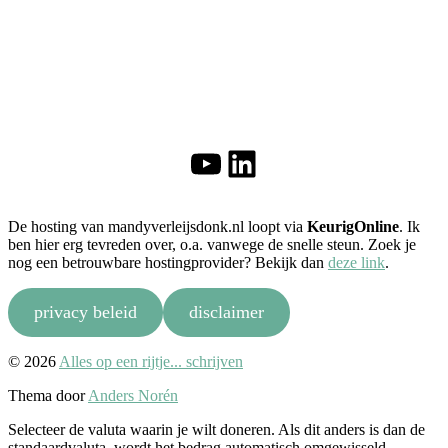
YouTube
LinkedIn
De hosting van mandyverleijsdonk.nl loopt via
KeurigOnline
. Ik
ben hier erg tevreden over, o.a. vanwege de snelle steun. Zoek je
nog een betrouwbare hostingprovider? Bekijk dan
deze link
.
privacy beleid
disclaimer
Naar
© 2026
Alles op een rijtje... schrijven
boven
Thema door
Anders Norén
Selecteer de valuta waarin je wilt doneren. Als dit anders is dan de
standaardvaluta, wordt het bedrag automatisch omgewisseld.