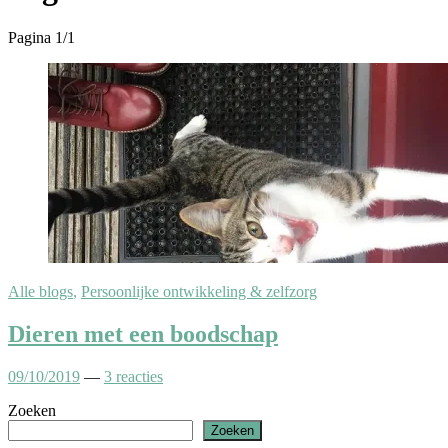
Pagina 1
/
1
Alle blogs
,
Persoonlijke ontwikkeling & zelfzorg
Dieren met een boodschap
09/10/2019
—
3 reacties
Zoeken
Zoeken