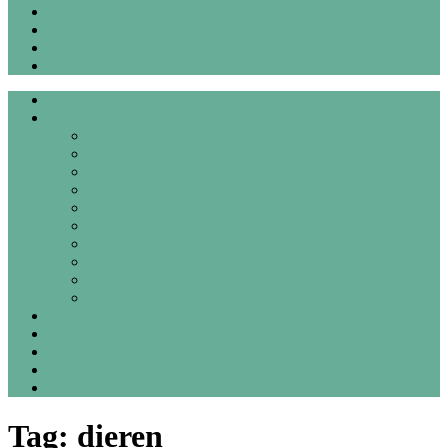
Recensies
Interviews
Over mij
Contact
Welkom
Blogs
Alle blogs
Autismespectrum
Co-morbide problemen
Therapie & begeleiding
Persoonlijke ontwikkeling & zelfzorg
Dagelijks leven
Studie, werk & Wajong
Sociaal & vrije tijd
Steunhondje Josje
Reacties op blogs
Gedichten
Recensies
Interviews
Over mij
Contact
Tag:
dieren