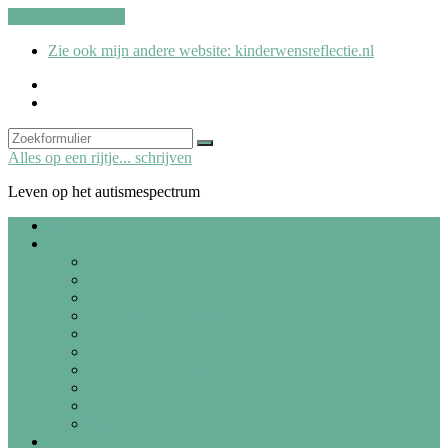
Ga naar de inhoud
Zie ook mijn andere website: kinderwensreflectie.nl
kinderwensreflectie.nl
Search
Zoeken
Alles op een rijtje... schrijven
Leven op het autismespectrum
Welkom
Blogs
Alle blogs
Autismespectrum
Co-morbide problemen
Therapie & begeleiding
Persoonlijke ontwikkeling & zelfzorg
Dagelijks leven
Studie, werk & Wajong
Sociaal & vrije tijd
Steunhondje Josje
Reacties op blogs
Gedichten