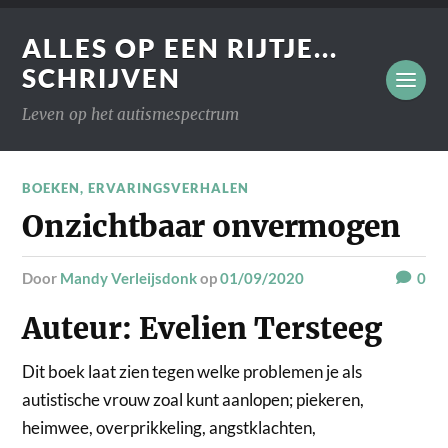
ALLES OP EEN RIJTJE...
SCHRIJVEN
Leven op het autismespectrum
BOEKEN
,
ERVARINGSVERHALEN
Onzichtbaar onvermogen
door
Mandy Verleijsdonk
op
01/09/2020
0
Auteur: Evelien Tersteeg
Dit boek laat zien tegen welke problemen je als
autistische vrouw zoal kunt aanlopen; piekeren,
heimwee, overprikkeling, angstklachten,