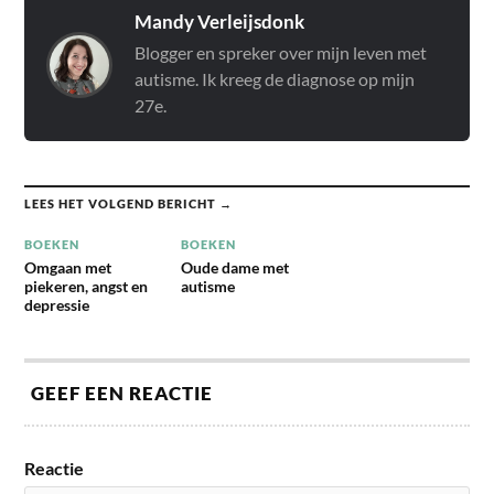
Mandy Verleijsdonk
Blogger en spreker over mijn leven met
autisme. Ik kreeg de diagnose op mijn
27e.
LEES HET VOLGEND BERICHT →
BOEKEN
BOEKEN
Omgaan met
Oude dame met
piekeren, angst en
autisme
depressie
GEEF EEN REACTIE
Reactie