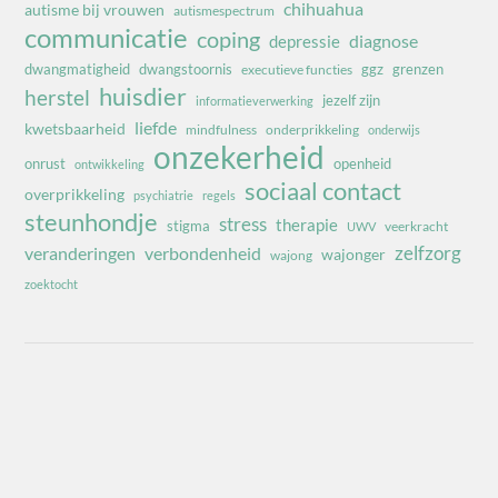
chihuahua
autisme bij vrouwen
autismespectrum
communicatie
coping
diagnose
depressie
dwangmatigheid
dwangstoornis
ggz
grenzen
executieve functies
huisdier
herstel
jezelf zijn
informatieverwerking
liefde
kwetsbaarheid
mindfulness
onderprikkeling
onderwijs
onzekerheid
onrust
openheid
ontwikkeling
sociaal contact
overprikkeling
psychiatrie
regels
steunhondje
stress
therapie
stigma
veerkracht
UWV
zelfzorg
veranderingen
verbondenheid
wajonger
wajong
zoektocht