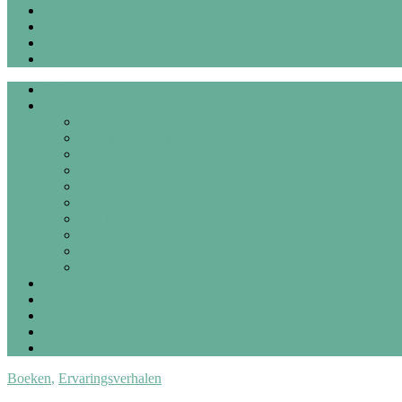
Recensies
Interviews
Over mij
Contact
Welkom
Blogs
Alle blogs
Autismespectrum
Co-morbide problemen
Therapie & begeleiding
Persoonlijke ontwikkeling & zelfzorg
Dagelijks leven
Studie, werk & Wajong
Sociaal & vrije tijd
Steunhondje Josje
Reacties op blogs
Gedichten
Recensies
Interviews
Over mij
Contact
Boeken
,
Ervaringsverhalen