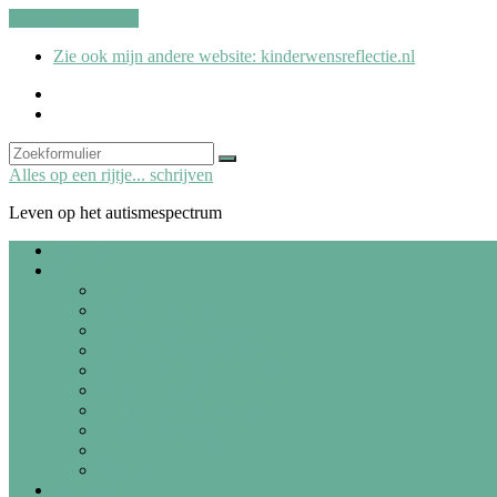
Ga naar de inhoud
Zie ook mijn andere website: kinderwensreflectie.nl
kinderwensreflectie.nl
Search
Zoeken
Alles op een rijtje... schrijven
Leven op het autismespectrum
Welkom
Blogs
Alle blogs
Autismespectrum
Co-morbide problemen
Therapie & begeleiding
Persoonlijke ontwikkeling & zelfzorg
Dagelijks leven
Studie, werk & Wajong
Sociaal & vrije tijd
Steunhondje Josje
Reacties op blogs
Gedichten