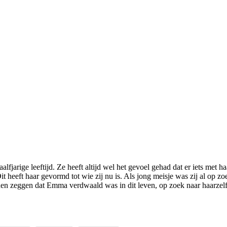
alfjarige leeftijd. Ze heeft altijd wel het gevoel gehad dat er iets me
it heeft haar gevormd tot wie zij nu is. Als jong meisje was zij al o
en zeggen dat Emma verdwaald was in dit leven, op zoek naar haarzelf e