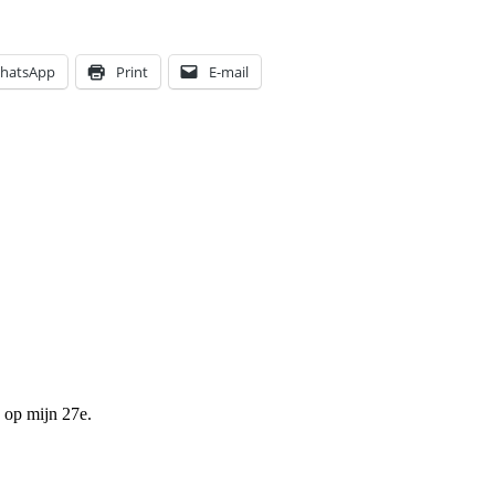
hatsApp
Print
E-mail
 op mijn 27e.