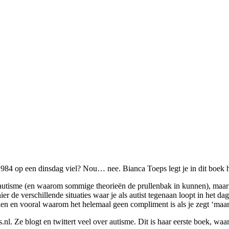
1984 op een dinsdag viel? Nou… nee. Bianca Toeps legt je in dit boek ha
 autisme (en waarom sommige theorieën de prullenbak in kunnen), maar 
er de verschillende situaties waar je als autist tegenaan loopt in het dag
en en vooral waarom het helemaal geen compliment is als je zegt ‘maar je
l. Ze blogt en twittert veel over autisme. Dit is haar eerste boek, waa