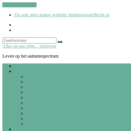
Ga naar de inhoud
Zie ook mijn andere website: kinderwensreflectie.nl
kinderwensreflectie.nl
Search
Zoeken
Alles op een rijtje... schrijven
Leven op het autismespectrum
Welkom
Blogs
Alle blogs
Autismespectrum
Co-morbide problemen
Therapie & begeleiding
Persoonlijke ontwikkeling & zelfzorg
Dagelijks leven
Studie, werk & Wajong
Sociaal & vrije tijd
Steunhondje Josje
Reacties op blogs
Gedichten