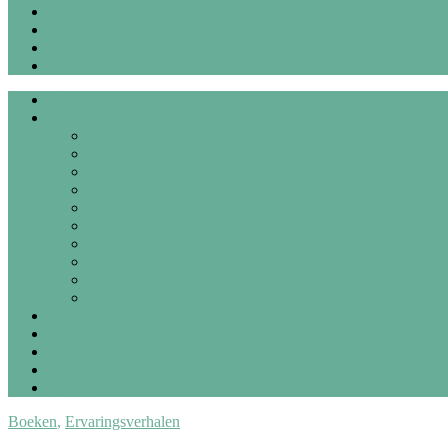
Recensies
Interviews
Over mij
Contact
Welkom
Blogs
Alle blogs
Autismespectrum
Co-morbide problemen
Therapie & begeleiding
Persoonlijke ontwikkeling & zelfzorg
Dagelijks leven
Studie, werk & Wajong
Sociaal & vrije tijd
Steunhondje Josje
Reacties op blogs
Gedichten
Recensies
Interviews
Over mij
Contact
Boeken
,
Ervaringsverhalen