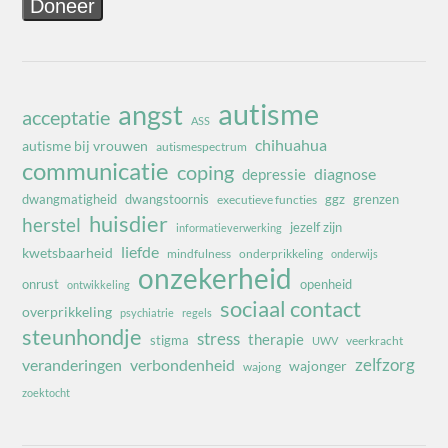
autisme
angst
acceptatie
ASS
chihuahua
autisme bij vrouwen
autismespectrum
communicatie
coping
diagnose
depressie
dwangmatigheid
dwangstoornis
ggz
grenzen
executieve functies
huisdier
herstel
jezelf zijn
informatieverwerking
liefde
kwetsbaarheid
mindfulness
onderprikkeling
onderwijs
onzekerheid
onrust
openheid
ontwikkeling
sociaal contact
overprikkeling
psychiatrie
regels
steunhondje
stress
therapie
stigma
veerkracht
UWV
zelfzorg
veranderingen
verbondenheid
wajonger
wajong
zoektocht