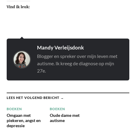
Vind ik leuk:
Mandy Verleijsdonk
Blogger en spreker over mijn leven met
autisme. Ik kreeg de diagnose op mijn
27e.
LEES HET VOLGEND BERICHT →
BOEKEN
BOEKEN
Omgaan met
Oude dame met
piekeren, angst en
autisme
depressie