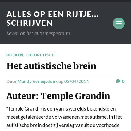
ALLES OP EEN RIJTJE...
SCHRIJVEN
Leven op het autismespectrum
BOEKEN
,
THEORETISCH
Het autistische brein
door
Mandy Verleijsdonk
op
03/04/2014
0
Auteur: Temple Grandin
“Temple Grandin is een van ’s werelds bekendste en
meest getalenteerde volwassenen met autisme. In Het
autistische brein doet zij verslag vanuit de voorhoede