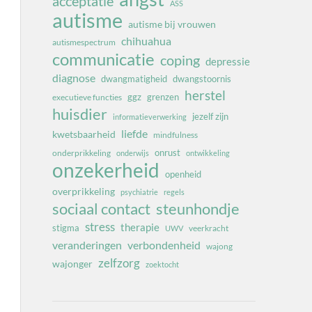
acceptatie
ASS
autisme
autisme bij vrouwen
chihuahua
autismespectrum
communicatie
coping
depressie
diagnose
dwangmatigheid
dwangstoornis
herstel
ggz
grenzen
executieve functies
huisdier
jezelf zijn
informatieverwerking
liefde
kwetsbaarheid
mindfulness
onrust
onderprikkeling
onderwijs
ontwikkeling
onzekerheid
openheid
overprikkeling
psychiatrie
regels
sociaal contact
steunhondje
stress
therapie
stigma
veerkracht
UWV
veranderingen
verbondenheid
wajong
zelfzorg
wajonger
zoektocht