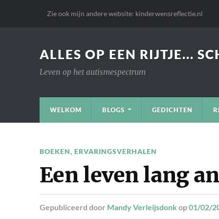
Zie ook mijn andere website: kinderwensreflectie.nl
ALLES OP EEN RIJTJE... S
Leven op het autismespectrum
WELKOM
BLOGS
GEDICHTEN
R
BOEKEN
,
ERVARINGSVERHALEN
Een leven lang a
Gepubliceerd
door
Mandy Verleijsdonk
op
01/02/2