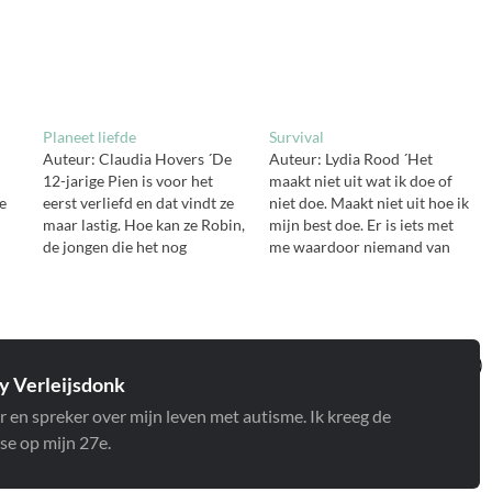
Planeet liefde
Survival
Auteur: Claudia Hovers ´De
Auteur: Lydia Rood ´Het
n
12-jarige Pien is voor het
maakt niet uit wat ik doe of
e
eerst verliefd en dat vindt ze
niet doe. Maakt niet uit hoe ik
maar lastig. Hoe kan ze Robin,
mijn best doe. Er is iets met
de jongen die het nog
me waardoor niemand van
warriger in haar hoofd maakt,
me kan houden. Wist ik maar
me
voor zich winnen? Bij haar
wát. Op kamp met jongeren
e
eigen ouders kan ze niet
die je nog nooit hebt gezien.
terecht voor advies. Die
Liesbeth kan niets
n,
hebben zo hun eigen
vreselijkers…
problemen…
 Verleijsdonk
r en spreker over mijn leven met autisme. Ik kreeg de
se op mijn 27e.