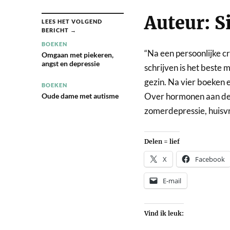
Auteur: 
LEES HET VOLGEND
BERICHT →
BOEKEN
“Na een persoonlijke cr
Omgaan met piekeren,
angst en depressie
schrijven is het beste 
gezin. Na vier boeken 
BOEKEN
Over hormonen aan de z
Oude dame met autisme
zomerdepressie, huisvr
Delen = lief
X
Facebook
E-mail
Vind ik leuk: