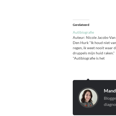
Gerelateerd
Autibiografie
Auteur: Nicole Jacobs-Van
Den Hurk "Ik houd niet va
regen, ik weet nooit waar d
druppels mijn huid raken."
"Autibiografie is het
aangrijpende verhaal van
Karin. Ondanks haar autis
probeert Karin de wereld t
begrijpen en doet ze hard
haar best vrienden te make
te leren en te leven. Of
Mandy
simpelweg…
Blogge
diagno