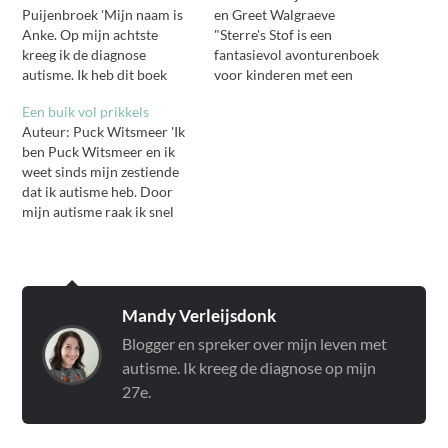
Puijenbroek 'Mijn naam is
en Greet Walgraeve
Anke. Op mijn achtste
"Sterre's Stof is een
kreeg ik de diagnose
fantasievol avonturenboek
autisme. Ik heb dit boek
voor kinderen met een
geschreven om jou een
bijzonder brein en hun
Een buik vol prikkels
kijkje te geven in mijn
ouders/verzorgers. Sterre
Auteur: Puck Witsmeer 'Ik
hoofd zodat ik je kan laten
en haar opa wonen in een
ben Puck Witsmeer en ik
zien hoe ik dingen ervaar en
huisje op een klein
weet sinds mijn zestiende
beleef. Ik heb dit
eilandwaar de ster van
dat ik autisme heb. Door
geschreven in de hoop dat
mama hoog boven schijnt.
mijn autisme raak ik snel
mensen…
Op een dag raakt Sterre
overprikkeld en het gevolg
haar stofje kwijt en gaat
daarvan is dat mijn
ze…
energieniveau dan enorm
uit balans raakt. Het lukt
me steeds beter om er een
Mandy Verleijsdonk
balans in te vinden, maar
Blogger en spreker over mijn leven met
hoe…
autisme. Ik kreeg de diagnose op mijn
27e.