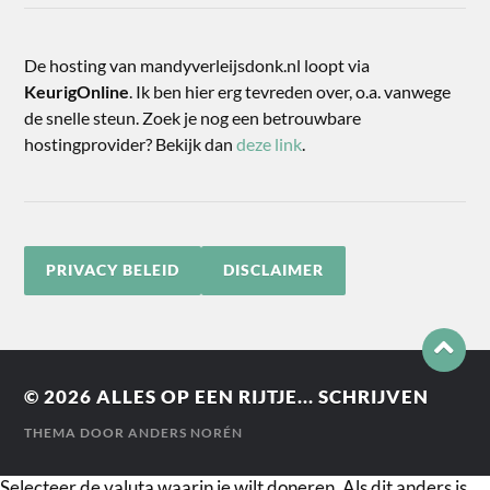
De hosting van mandyverleijsdonk.nl loopt via
KeurigOnline
. Ik ben hier erg tevreden over, o.a. vanwege
de snelle steun. Zoek je nog een betrouwbare
hostingprovider? Bekijk dan
deze link
.
PRIVACY BELEID
DISCLAIMER
© 2026
ALLES OP EEN RIJTJE... SCHRIJVEN
THEMA DOOR
ANDERS NORÉN
Selecteer de valuta waarin je wilt doneren. Als dit anders is