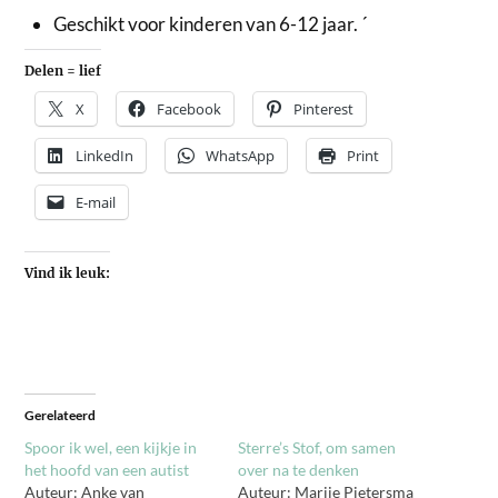
Geschikt voor kinderen van 6-12 jaar. ´
Delen = lief
X
Facebook
Pinterest
LinkedIn
WhatsApp
Print
E-mail
Vind ik leuk:
Gerelateerd
Spoor ik wel, een kijkje in
Sterre’s Stof, om samen
het hoofd van een autist
over na te denken
Auteur: Anke van
Auteur: Marije Pietersma