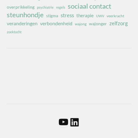
sociaal contact
overprikkeling
psychiatrie
regels
steunhondje
stress
therapie
stigma
veerkracht
UWV
zelfzorg
veranderingen
verbondenheid
wajonger
wajong
zoektocht