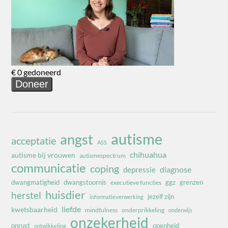
autisme
angst
acceptatie
ASS
chihuahua
autisme bij vrouwen
autismespectrum
communicatie
coping
diagnose
depressie
dwangmatigheid
dwangstoornis
ggz
grenzen
executieve functies
huisdier
herstel
jezelf zijn
informatieverwerking
liefde
kwetsbaarheid
mindfulness
onderprikkeling
onderwijs
onzekerheid
onrust
openheid
ontwikkeling