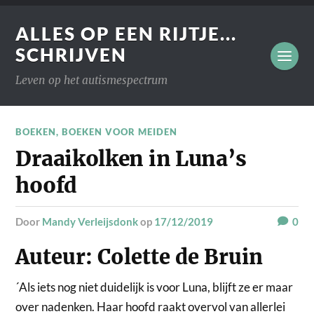
ALLES OP EEN RIJTJE...
SCHRIJVEN
Leven op het autismespectrum
BOEKEN
,
BOEKEN VOOR MEIDEN
Draaikolken in Luna’s
hoofd
door
Mandy Verleijsdonk
op
17/12/2019
0
Auteur: Colette de Bruin
´Als iets nog niet duidelijk is voor Luna, blijft ze er maar
over nadenken. Haar hoofd raakt overvol van allerlei