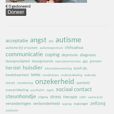
autisme
angst
acceptatie
ASS
chihuahua
autisme bij vrouwen
autismespectrum
communicatie
coping
diagnose
depressie
dwangmatigheid
dwangstoornis
ggz
grenzen
executieve functies
huisdier
herstel
jezelf zijn
informatieverwerking
liefde
kwetsbaarheid
mindfulness
onderprikkeling
onderwijs
onzekerheid
onrust
openheid
ontwikkeling
sociaal contact
overprikkeling
psychiatrie
regels
steunhondje
stress
therapie
stigma
veerkracht
UWV
zelfzorg
veranderingen
verbondenheid
wajonger
wajong
zoektocht