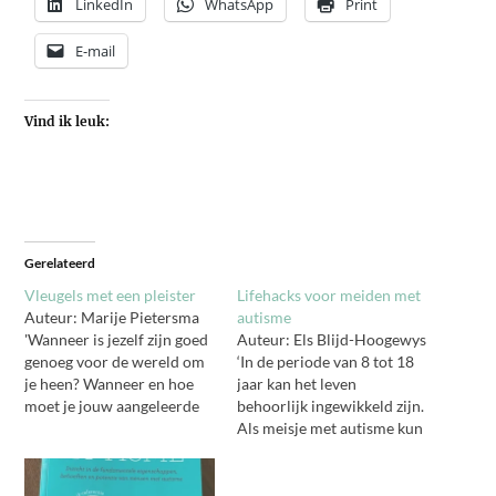
LinkedIn
WhatsApp
Print
E-mail
Vind ik leuk:
Gerelateerd
Vleugels met een pleister
Lifehacks voor meiden met
Auteur: Marije Pietersma
autisme
'Wanneer is jezelf zijn goed
Auteur: Els Blijd-Hoogewys
genoeg voor de wereld om
‘In de periode van 8 tot 18
je heen? Wanneer en hoe
jaar kan het leven
moet je jouw aangeleerde
behoorlijk ingewikkeld zijn.
overtuigingen en
Als meisje met autisme kun
conditioneringen laten
je je handen vol hebben aan
varen als het niet meer
alle uitdagingen van het
past? Is de persoon die jij in
dagelijks leven. Lifehacks