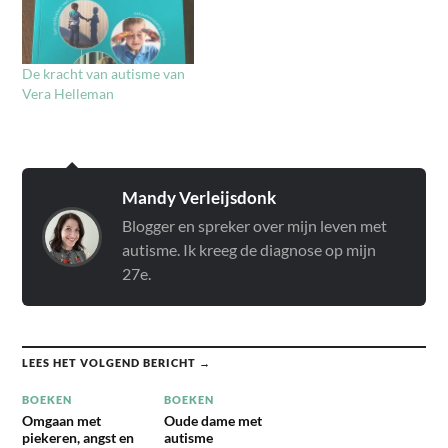
de basis bent gecreëerd
voor meiden met autisme is
door jouw omgeving of
een eigentijds en vlot
durf én mag je van…
geschreven boek voor
De kracht van autisme van
meisjes en meiden met
Vera Helleman
autisme.…
Mandy Verleijsdonk
Blogger en spreker over mijn leven met
autisme. Ik kreeg de diagnose op mijn
27e.
LEES HET VOLGEND BERICHT →
BOEKEN
BOEKEN
Omgaan met
Oude dame met
piekeren, angst en
autisme