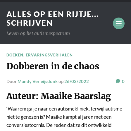
ALLES OP EEN RIJTJE...
SCHRIJVEN
Leven op het autismespectrum
BOEKEN
,
ERVARINGSVERHALEN
Dobberen in de chaos
door
Mandy Verleijsdonk
op
26/03/2022
0
Auteur: Maaike Baarslag
‘Waarom ga je naar een autismekliniek, terwijl autisme
niet te genezen is? Maaike kampt al jaren met een
conversiestoornis. De reden dat ze dit ontwikkeld