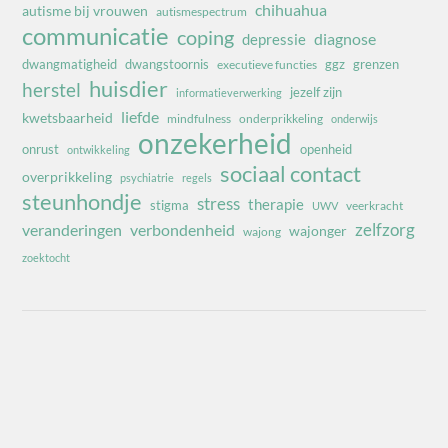
chihuahua
autisme bij vrouwen
autismespectrum
communicatie
coping
diagnose
depressie
dwangmatigheid
dwangstoornis
ggz
grenzen
executieve functies
huisdier
herstel
jezelf zijn
informatieverwerking
liefde
kwetsbaarheid
mindfulness
onderprikkeling
onderwijs
onzekerheid
onrust
openheid
ontwikkeling
sociaal contact
overprikkeling
psychiatrie
regels
steunhondje
stress
therapie
stigma
veerkracht
UWV
zelfzorg
veranderingen
verbondenheid
wajonger
wajong
zoektocht