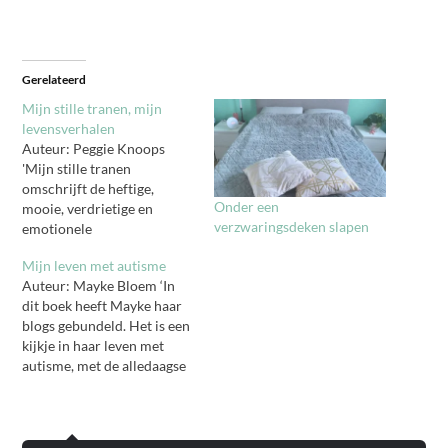
Gerelateerd
Mijn stille tranen, mijn
levensverhalen
Auteur: Peggie Knoops
'Mijn stille tranen
omschrijft de heftige,
Onder een
mooie, verdrietige en
verzwaringsdeken slapen
emotionele
levenservaringen van
Mijn leven met autisme
schrijfster Peggie Knoops.
Auteur: Mayke Bloem ‘In
Nog steeds zoekende naar
dit boek heeft Mayke haar
haar eigen levensdoelen en
blogs gebundeld. Het is een
kwaliteiten, vertelt ze op
kijkje in haar leven met
een zeer pakkende manier
autisme, met de alledaagse
haar verhalen. Alsmede
simpele dingen die voor
haar leven met depressie.
veel mensen met autisme
Op een goudeerlijke en
een struikelblok zijn. Ze
trefzekere toon zullen alle
hoopt dat het boek voor