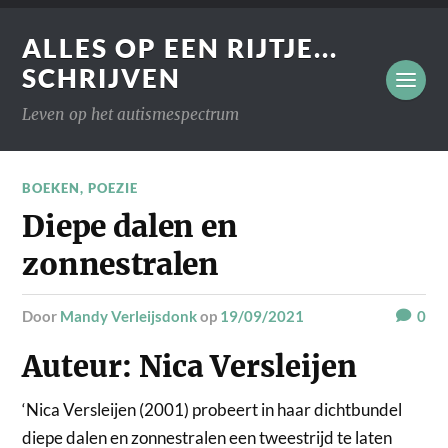
ALLES OP EEN RIJTJE...
SCHRIJVEN
Leven op het autismespectrum
BOEKEN
,
POEZIE
Diepe dalen en
zonnestralen
door
Mandy Verleijsdonk
op
19/09/2021
0
Auteur: Nica Versleijen
‘Nica Versleijen (2001) probeert in haar dichtbundel
diepe dalen en zonnestralen een tweestrijd te laten