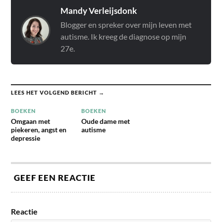
lezers zich…
zowel mensen met autisme
Mandy Verleijsdonk
als voor hun omgeving van
Blogger en spreker over mijn leven met
belang is.’
autisme. Ik kreeg de diagnose op mijn
27e.
LEES HET VOLGEND BERICHT →
BOEKEN
BOEKEN
Omgaan met
Oude dame met
piekeren, angst en
autisme
depressie
GEEF EEN REACTIE
Reactie