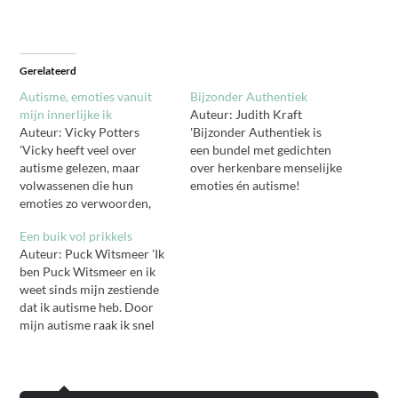
Gerelateerd
Autisme, emoties vanuit
Bijzonder Authentiek
mijn innerlijke ik
Auteur: Judith Kraft
Auteur: Vicky Potters
'Bijzonder Authentiek is
'Vicky heeft veel over
een bundel met gedichten
autisme gelezen, maar
over herkenbare menselijke
volwassenen die hun
emoties én autisme!
emoties zo verwoorden,
Sommige geschreven met
zijn bijna niet te vinden.
een knipoog, andere met
Een buik vol prikkels
Het verwoorden van
een serieuze ondertoon.
Auteur: Puck Witsmeer 'Ik
emoties en gevoelens
Want zelfkennis en humor
ben Puck Witsmeer en ik
zorgen ervoor, dat het
zijn de sleutels tot
weet sinds mijn zestiende
contact met de
acceptatie. Wáár je ook
dat ik autisme heb. Door
buitenwereld blijft bestaan.
mee zit. De gedichten zijn
mijn autisme raak ik snel
Moeilijk communiceren is
niet alleen bedoeld voor
overprikkeld en het gevolg
de rode draad in het leven
mensen met autisme
daarvan is dat mijn
van iemand met autisme.
maar…
energieniveau dan enorm
Ze…
uit balans raakt. Het lukt