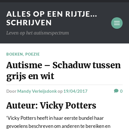
ALLES OP EEN RIJTJE...
SCHRIJVEN
Leven op het autismespectrum
BOEKEN
,
POEZIE
Autisme – Schaduw tussen
grijs en wit
door
Mandy Verleijsdonk
op
19/04/2017
0
Auteur: Vicky Potters
‘Vicky Potters heeft in haar eerste bundel haar
gevoelens beschreven om anderen te bereiken en