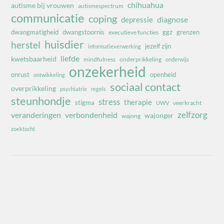
chihuahua
autisme bij vrouwen
autismespectrum
communicatie
coping
diagnose
depressie
dwangmatigheid
dwangstoornis
ggz
grenzen
executieve functies
huisdier
herstel
jezelf zijn
informatieverwerking
liefde
kwetsbaarheid
mindfulness
onderprikkeling
onderwijs
onzekerheid
onrust
openheid
ontwikkeling
sociaal contact
overprikkeling
psychiatrie
regels
steunhondje
stress
therapie
stigma
veerkracht
UWV
zelfzorg
veranderingen
verbondenheid
wajonger
wajong
zoektocht