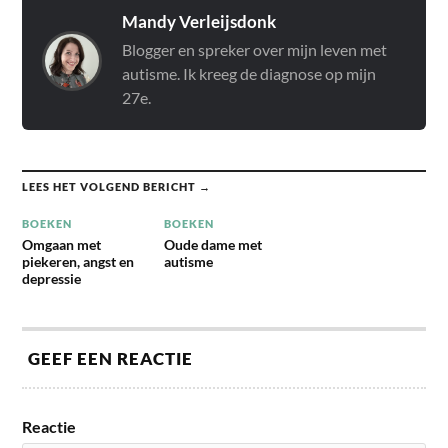
me steeds beter om er een
Mandy Verleijsdonk
balans in te vinden, maar
Blogger en spreker over mijn leven met
hoe…
autisme. Ik kreeg de diagnose op mijn
27e.
LEES HET VOLGEND BERICHT →
BOEKEN
BOEKEN
Omgaan met
Oude dame met
piekeren, angst en
autisme
depressie
GEEF EEN REACTIE
Reactie