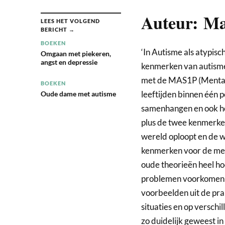
Auteur: Mar
LEES HET VOLGEND
BERICHT →
BOEKEN
‘In Autisme als atypisc
Omgaan met piekeren,
angst en depressie
kenmerken van autisme 
met de MAS1P (Mental 
BOEKEN
leeftijden binnen één 
Oude dame met autisme
samenhangen en ook hoe
plus de twee kenmerken
wereld oploopt en de 
kenmerken voor de men
oude theorieën heel ho
problemen voorkomen k
voorbeelden uit de prak
situaties en op verschil
zo duidelijk geweest in