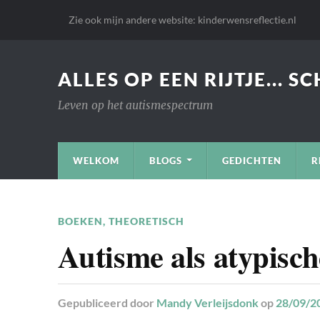
Zie ook mijn andere website: kinderwensreflectie.nl
ALLES OP EEN RIJTJE... S
Leven op het autismespectrum
WELKOM
BLOGS
GEDICHTEN
R
BOEKEN
,
THEORETISCH
Autisme als atypisc
Gepubliceerd
door
Mandy Verleijsdonk
op
28/09/2