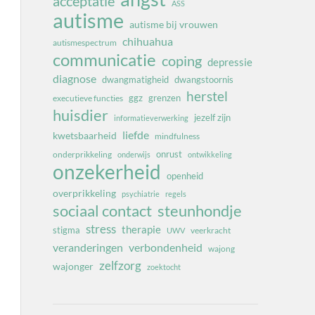
acceptatie
ASS
autisme
autisme bij vrouwen
chihuahua
autismespectrum
communicatie
coping
depressie
diagnose
dwangmatigheid
dwangstoornis
herstel
ggz
grenzen
executieve functies
huisdier
jezelf zijn
informatieverwerking
liefde
kwetsbaarheid
mindfulness
onrust
onderprikkeling
onderwijs
ontwikkeling
onzekerheid
openheid
overprikkeling
psychiatrie
regels
sociaal contact
steunhondje
stress
therapie
stigma
veerkracht
UWV
veranderingen
verbondenheid
wajong
zelfzorg
wajonger
zoektocht