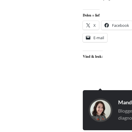
Delen = lief
X
Facebook
E-mail
Vind ik leuk:
Mandy
Blogge
diagno