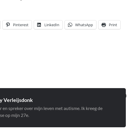
Pinterest
LinkedIn
WhatsApp
Print
 Verleijsdonk
r en spreker over mijn leven met autisme. Ik kreeg de
se op mijn 27e.