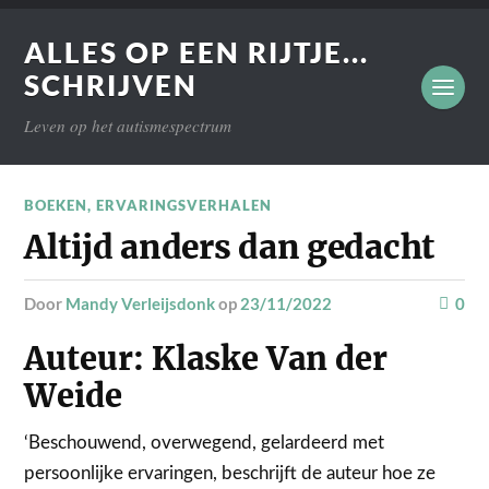
ALLES OP EEN RIJTJE...
SCHRIJVEN
Leven op het autismespectrum
BOEKEN
,
ERVARINGSVERHALEN
Altijd anders dan gedacht
door
Mandy Verleijsdonk
op
23/11/2022
0
Auteur: Klaske Van der
Weide
‘Beschouwend, overwegend, gelardeerd met
persoonlijke ervaringen, beschrijft de auteur hoe ze