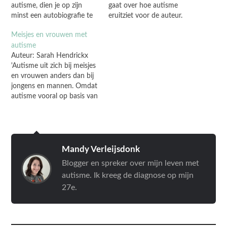
autisme, dien je op zijn
gaat over hoe autisme
minst een autobiografie te
eruitziet voor de auteur.
hebben gelezen. Dan pas
Het boek vertelt over hoe
Meisjes en vrouwen met
wordt duidelijk hoe
autisme een rol speelt in
autisme
pervasief autisme is. De
het dagelijks leven van de
Auteur: Sarah Hendrickx
Dramaqueen is erin
auteur en welke
'Autisme uit zich bij meisjes
geslaagd om een helder
vaardigheden en
en vrouwen anders dan bij
persoonlijk verhaal te
hulpmiddelen ze kan
jongens en mannen. Omdat
schrijven dat duidelijk
inzetten om in balans te
autisme vooral op basis van
maakt hoe lastig de
blijven. Het boek…
gedragskenmerken wordt
gewoonste…
gediagnosticeerd, is
autisme bij meisjes en
vrouwen lange tijd vaak
over het hoofd gezien.
Mandy Verleijsdonk
Gelukkig is er de laatste
Blogger en spreker over mijn leven met
jaren steeds meer aandacht
autisme. Ik kreeg de diagnose op mijn
voor de complexiteit en…
27e.