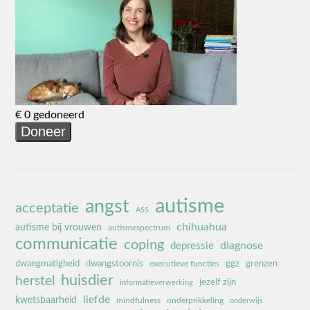
autisme
angst
acceptatie
ASS
chihuahua
autisme bij vrouwen
autismespectrum
communicatie
coping
diagnose
depressie
dwangmatigheid
dwangstoornis
ggz
grenzen
executieve functies
huisdier
herstel
jezelf zijn
informatieverwerking
liefde
kwetsbaarheid
mindfulness
onderprikkeling
onderwijs