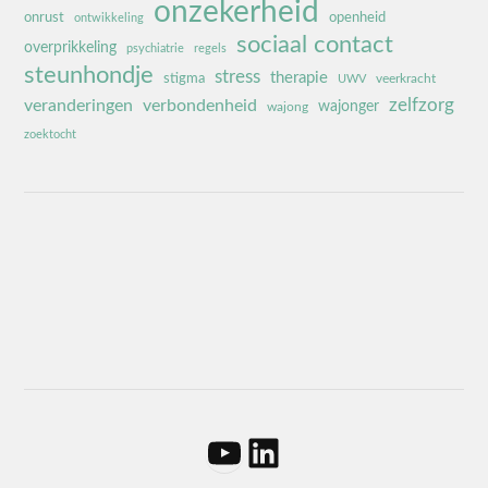
onzekerheid
onrust
openheid
ontwikkeling
sociaal contact
overprikkeling
psychiatrie
regels
steunhondje
stress
therapie
stigma
veerkracht
UWV
zelfzorg
veranderingen
verbondenheid
wajonger
wajong
zoektocht