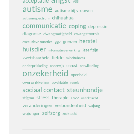
acceptatie
ASS
autisme
autisme bij vrouwen
chihuahua
autismespectrum
communicatie
coping
depressie
diagnose
dwangmatigheid
dwangstoornis
herstel
ggz
grenzen
executieve functies
huisdier
jezelf zijn
informatieverwerking
liefde
kwetsbaarheid
mindfulness
onrust
onderprikkeling
onderwijs
ontwikkeling
onzekerheid
openheid
overprikkeling
psychiatrie
regels
sociaal contact
steunhondje
stress
therapie
stigma
veerkracht
UWV
veranderingen
verbondenheid
wajong
zelfzorg
wajonger
zoektocht