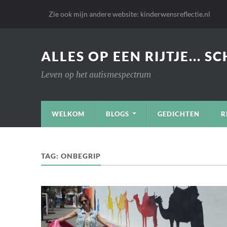
Zie ook mijn andere website: kinderwensreflectie.nl
ALLES OP EEN RIJTJE... S
Leven op het autismespectrum
WELKOM
BLOGS
GEDICHTEN
R
TAG:
ONBEGRIP