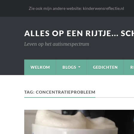
Zie ook mijn andere website: kinderwensreflectie.nl
ALLES OP EEN RIJTJE... S
Leven op het autismespectrum
WELKOM
BLOGS
GEDICHTEN
R
TAG:
CONCENTRATIEPROBLEEM