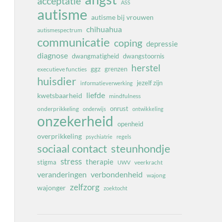
acceptatie
ASS
autisme
autisme bij vrouwen
chihuahua
autismespectrum
communicatie
coping
depressie
diagnose
dwangmatigheid
dwangstoornis
herstel
ggz
grenzen
executieve functies
huisdier
jezelf zijn
informatieverwerking
liefde
kwetsbaarheid
mindfulness
onrust
onderprikkeling
onderwijs
ontwikkeling
onzekerheid
openheid
overprikkeling
psychiatrie
regels
sociaal contact
steunhondje
stress
therapie
stigma
veerkracht
UWV
veranderingen
verbondenheid
wajong
zelfzorg
wajonger
zoektocht