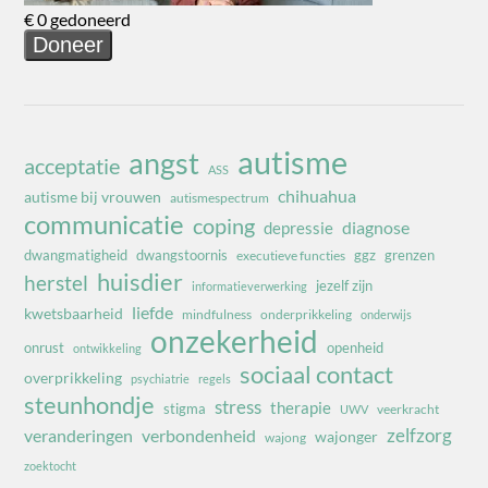
autisme
angst
acceptatie
ASS
chihuahua
autisme bij vrouwen
autismespectrum
communicatie
coping
diagnose
depressie
dwangmatigheid
dwangstoornis
ggz
grenzen
executieve functies
huisdier
herstel
jezelf zijn
informatieverwerking
liefde
kwetsbaarheid
mindfulness
onderprikkeling
onderwijs
onzekerheid
onrust
openheid
ontwikkeling
sociaal contact
overprikkeling
psychiatrie
regels
steunhondje
stress
therapie
stigma
veerkracht
UWV
zelfzorg
veranderingen
verbondenheid
wajonger
wajong
zoektocht