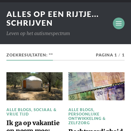
ALLES OP EEN RIJTJE...
SCHRIJVEN
Leven op het autismespectrum
ZOEKRESULTATEN: ""
PAGINA 1
/
1
ALLE BLOGS
,
SOCIAAL &
ALLE BLOGS
,
VRIJE TIJD
PERSOONLIJKE
ONTWIKKELING &
Ik ga op vakantie
ZELFZORG
en neem mee: