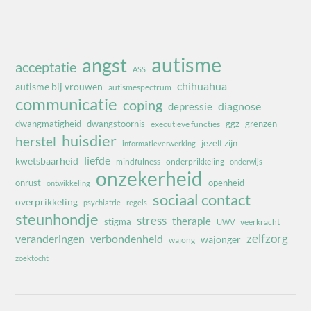
autisme
angst
acceptatie
ASS
chihuahua
autisme bij vrouwen
autismespectrum
communicatie
coping
diagnose
depressie
dwangmatigheid
dwangstoornis
ggz
grenzen
executieve functies
huisdier
herstel
jezelf zijn
informatieverwerking
liefde
kwetsbaarheid
mindfulness
onderprikkeling
onderwijs
onzekerheid
onrust
openheid
ontwikkeling
sociaal contact
overprikkeling
psychiatrie
regels
steunhondje
stress
therapie
stigma
veerkracht
UWV
zelfzorg
veranderingen
verbondenheid
wajonger
wajong
zoektocht