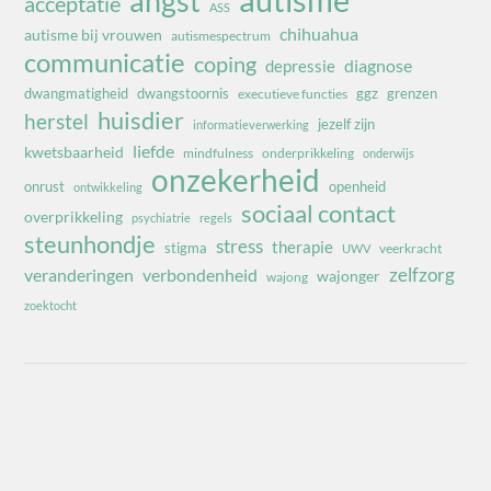
angst
acceptatie
ASS
chihuahua
autisme bij vrouwen
autismespectrum
communicatie
coping
diagnose
depressie
dwangmatigheid
dwangstoornis
ggz
grenzen
executieve functies
huisdier
herstel
jezelf zijn
informatieverwerking
liefde
kwetsbaarheid
mindfulness
onderprikkeling
onderwijs
onzekerheid
onrust
openheid
ontwikkeling
sociaal contact
overprikkeling
psychiatrie
regels
steunhondje
stress
therapie
stigma
veerkracht
UWV
zelfzorg
veranderingen
verbondenheid
wajonger
wajong
zoektocht