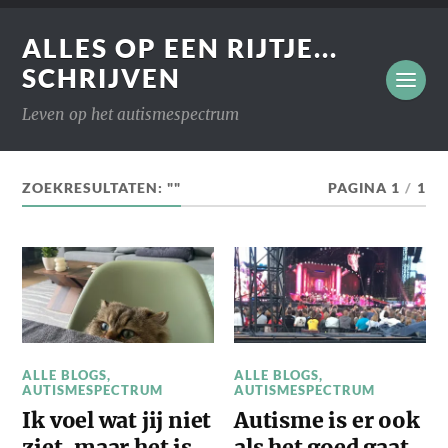
ALLES OP EEN RIJTJE...
SCHRIJVEN
Leven op het autismespectrum
ZOEKRESULTATEN: ""
PAGINA 1
/
1
ALLE BLOGS
,
ALLE BLOGS
,
AUTISMESPECTRUM
AUTISMESPECTRUM
Ik voel wat jij niet
Autisme is er ook
ziet, maar het is
als het goed gaat