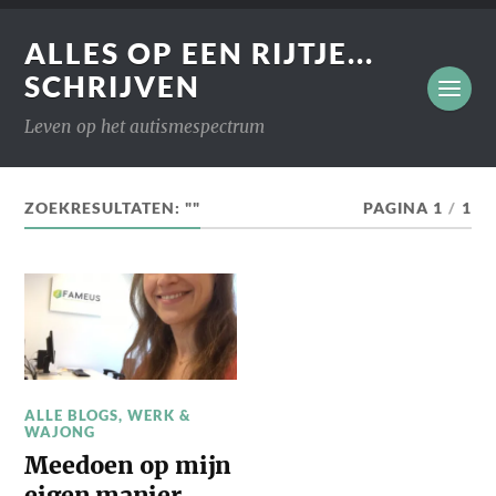
ALLES OP EEN RIJTJE...
SCHRIJVEN
Leven op het autismespectrum
ZOEKRESULTATEN: ""
PAGINA 1
/
1
ALLE BLOGS
,
WERK &
WAJONG
Meedoen op mijn
eigen manier