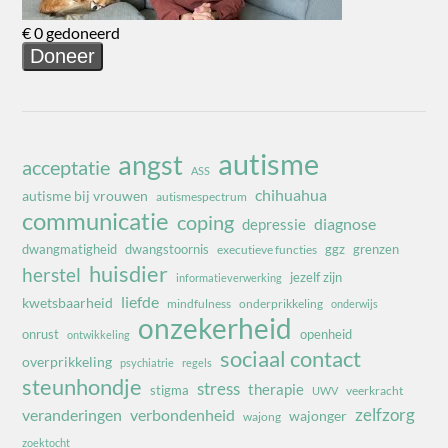
autisme
angst
acceptatie
ASS
chihuahua
autisme bij vrouwen
autismespectrum
communicatie
coping
diagnose
depressie
dwangmatigheid
dwangstoornis
ggz
grenzen
executieve functies
huisdier
herstel
jezelf zijn
informatieverwerking
liefde
kwetsbaarheid
mindfulness
onderprikkeling
onderwijs
onzekerheid
onrust
openheid
ontwikkeling
sociaal contact
overprikkeling
psychiatrie
regels
steunhondje
stress
therapie
stigma
veerkracht
UWV
zelfzorg
veranderingen
verbondenheid
wajonger
wajong
zoektocht