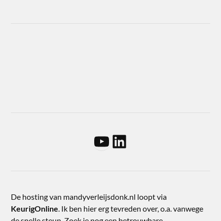
De hosting van mandyverleijsdonk.nl loopt via
KeurigOnline
. Ik ben hier erg tevreden over, o.a. vanwege
de snelle steun. Zoek je nog een betrouwbare